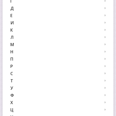
Г
Д
Е
И
К
Л
М
Н
П
Р
С
Т
У
Ф
Х
Ц