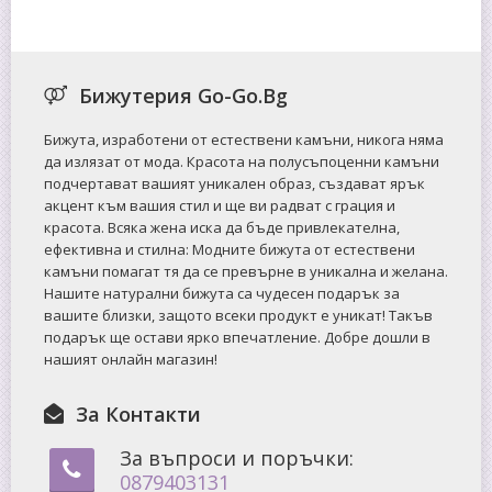
Бижутерия Go-Go.Bg
Бижута, изработени от естествени камъни, никога няма
да излязат от мода. Красота на полусъпоценни камъни
подчертават вашият уникален образ, създават ярък
акцент към вашия стил и ще ви радват с грация и
красота. Всяка жена иска да бъде привлекателна,
ефективна и стилна: Mодните бижута от естествени
камъни помагат тя да се превърне в уникална и желана.
Нашите натурални бижута са чудесен подарък за
вашите близки, защото всеки продукт е уникат! Такъв
подарък ще остави ярко впечатление. Добре дошли в
нашият онлайн магазин!
За Контакти
За въпроси и поръчки:
0879403131