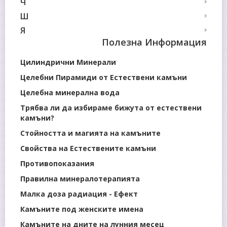
Ч
Ш
Я
Полезна Информация
Цилиндрични Минерали
Целебни Пирамиди от Естествени камъни
Целебна минерална вода
Трябва ли да избираме бижута от естествени
камъни?
Стойността и магията на камъните
Свойства на Естествените камъни
Противопоказания
Правилна минералотерапията
Малка доза радиация - Ефект
Камъните под женските имена
Камъните на дните на лунния месец