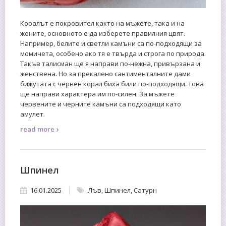
Коралът е покровител както на мъжете, така и на
жените, основното е да изберете правилния цвят.
Например, белите и светли камъни са по-подходящи за
момичета, особено ако тя е твърда и строга по природа.
Такъв талисман ще я направи по-нежна, привързана и
женствена. Но за прекалено сантименталните дами
бижутата с червен корал биха били по-подходящи. Това
ще направи характера им по-силен. За мъжете
червените и черните камъни са подходящи като
амулет.
›
read more
Шпинел
16.01.2025
Лъв
,
Шпинел
,
Сатурн