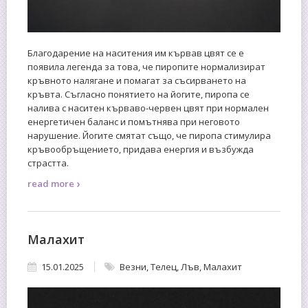
Благодарение на наситения им кървав цвят се е
появила легенда за това, че пиропите нормализират
кръвното налягане и помагат за съсирването на
кръвта. Съгласно понятието на йогите, пиропа се
налива с наситен кърваво-червен цвят при нормален
енергетичен баланс и помътнява при неговото
нарушение. Йогите смятат също, че пиропа стимулира
кръвообръщението, придава енергия и възбужда
страстта.
›
read more
Малахит
15.01.2025
Везни
,
Телец
,
Лъв
,
Малахит