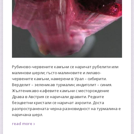
Рубиново-червените камъни се наричат рубелити или
малинови шерли; гъсто-малиновите и лилаво-
червените камъни, намерени в Урал – сибирити.
Верделит – зеленикав турмалин; индиголит – синия.
Жълтеникаво-кафевите камъни с месторождение
Драва в Австрия се наричали дравити. Редките
безцветни кристали се наричат ахроити. Доста
разпространената черна разновидност на турмалина е
наричана шерл.
›
read more