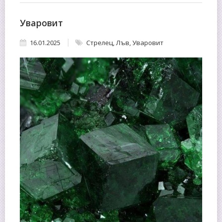
Уваровит
16.01.2025
Стрелец
,
Лъв
,
Уваровит