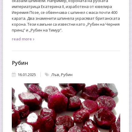
оказали шпинели. Например, короната на руската
империатрица Екатерина ІІ, изработена от ювелира
Иеремия Позе, се обвенчава с шпинел с маса почти 400
карата. Два знаменити шпинела украсяват британската
корона. Тези камъни са известни като „Рубин на Черния
принц” и „Рубин на Тимур”.
›
read more
Рубин
16.01.2025
Лъв
,
Рубин