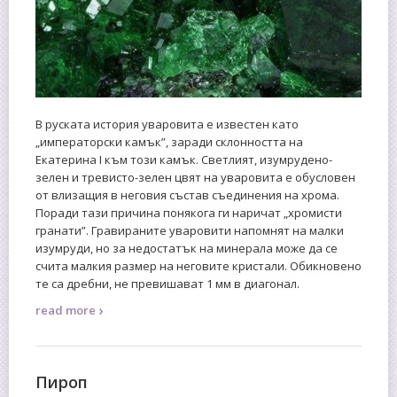
В руската история уваровита е известен като
„императорски камък”, заради склонността на
Екатерина І към този камък. Светлият, изумрудено-
зелен и тревисто-зелен цвят на уваровита е обусловен
от влизащия в неговия състав съединения на хрома.
Поради тази причина понякога ги наричат „хромисти
гранати”. Гравираните уваровити напомнят на малки
изумруди, но за недостатък на минерала може да се
счита малкия размер на неговите кристали. Обикновено
те са дребни, не превишават 1 мм в диагонал.
›
read more
Пироп