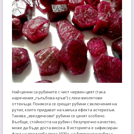
Най-ценни са рубините с чист червен цвят (така
наречения „гълъбова кръв”) с леки виолетови
оттенъци. Понякога се срещат рубини с включения на
рутил, които придават на камъка ефекта астеризъм.
Такива „звездичкови” рубини се ценят особено.
Въобще, стойността на рубин с безупречно качество,
може да бъде доста висока. В историята е зафиксиран
факт на продажба през 1979 г. на бирмански рубин с