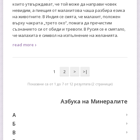
които утвърждават, че той може да направи човек
невидим, а пиещия от малахитова чаша разбира езика
на животните. В Индия се смята, че малахит, положен
върху чакрата „трето око”, помага да пречистим
съзнанието си от обиди и тревоги. В Русия се е смятало,
че малахита е символ на изпълнение на желанията.
›
read more
1
2
>
>|
Показани са от 1 до 7 от 12 резултата (2 страници)
Азбука на Минералите
А
Б
В