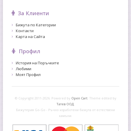
За Клиенти
Бижута по Категории
Контакти
Карта на Сайта
Профил
История на Поръчките
Любими
Моят Профил
© Copyright 2011-2026. Powered by
Open Cart
.
Theme edited by
Татев ООД.
Бижутерия Go-Go - Ръчно изработени бижута от естествени
камъни.