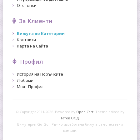
Отстъпки
За Клиенти
Бижута по Категории
Контакти
Карта на Сайта
Профил
История на Поръчките
Любими
Моят Профил
© Copyright 2011-2026. Powered by
Open Cart
.
Theme edited by
Татев ООД.
Бижутерия Go-Go - Ръчно изработени бижута от естествени
камъни.