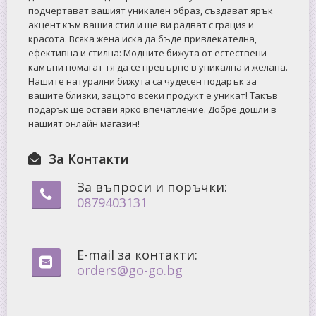
подчертават вашият уникален образ, създават ярък
акцент към вашия стил и ще ви радват с грация и
красота. Всяка жена иска да бъде привлекателна,
ефективна и стилна: Mодните бижута от естествени
камъни помагат тя да се превърне в уникална и желана.
Нашите натурални бижута са чудесен подарък за
вашите близки, защото всеки продукт е уникат! Такъв
подарък ще остави ярко впечатление. Добре дошли в
нашият онлайн магазин!
За Контакти
За въпроси и поръчки:
0879403131
E-mail за контакти:
orders@go-go.bg