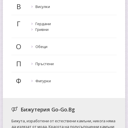
В
Висулки
Г
Гердани
Гривни
О
Обеци
П
Пръстени
Ф
Фигурки
Бижутерия Go-Go.Bg
Бижута, изработени от естествени камъни, никога няма
да излязат от мода. Красота на полусъпоценни камъни