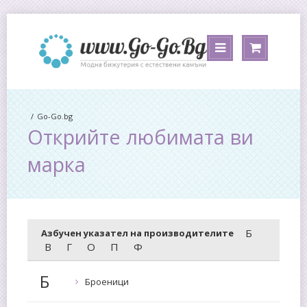
Go-Go.bg
Открийте любимата ви
марка
Б
Азбучен указател на производителите
В
Г
О
П
Ф
Б
Броеници