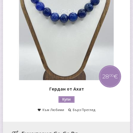
15
€
00
Гривна от Оникс
Купи
Към Любими
Бърз Преглед