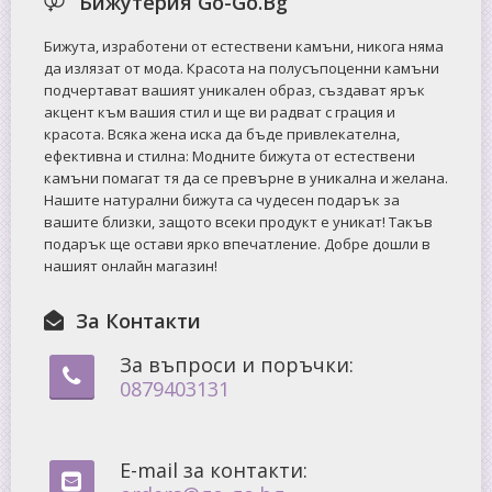
Бижутерия Go-Go.Bg
Бижута, изработени от естествени камъни, никога няма
да излязат от мода. Красота на полусъпоценни камъни
подчертават вашият уникален образ, създават ярък
акцент към вашия стил и ще ви радват с грация и
красота. Всяка жена иска да бъде привлекателна,
ефективна и стилна: Mодните бижута от естествени
камъни помагат тя да се превърне в уникална и желана.
Нашите натурални бижута са чудесен подарък за
вашите близки, защото всеки продукт е уникат! Такъв
подарък ще остави ярко впечатление. Добре дошли в
нашият онлайн магазин!
За Контакти
За въпроси и поръчки:
0879403131
E-mail за контакти: