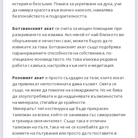
истерия и безсъние. Помага за укрепване на духа, учи
да намира красота във всичко наоколо, намалява
безпокойството и подозрителността.
Ботсванският ахат
се счита за мощен помощник при
разкриването на измама. Ако някой от най-близкото ви
обкръжение е нечестен с вас, можете бързо да го
извикате за това. Ботсванският ахат също подобрява
паранормалните способности на собственика, по-
специално ясновидството. Но това изисква редовна
работа с камъка, настройка към него и медитация.
Розовият ахат
е просто създаден за тези, които искат
да привлекат непостоянната дама късмет. Смята се
също, че може да помогне на комарджиите. Но не бива
да злоупотребявате и да надценявате възможностите
на минерала, стигайки до крайности.
Минералът тип костенурка ще бъде прекрасен
талисман за всеки, който се занимава със саморазвитие
и тренира своя интелект. Също така е отличен
талисман на пътя, така че не се колебайте да го
вземете на пътувания или просто да го поставите в