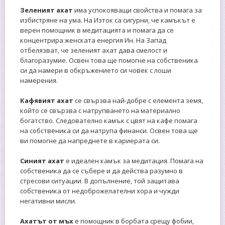
Зеленият ахат
има успокояващи свойства и помага за
избистряне на ума. На Изток са сигурни, че камъкът е
верен помощник в медитацията и помага да се
концентрира женската енергия Ин. На Запад
отбелязват, че зеленият ахат дава смелост и
благоразумие. Освен това ще помогне на собственика
си да намери в обкръжението си човек с лоши
намерения.
Кафявият
ахат
се свързва най-добре с елемента земя,
който се свързва с натрупването на материално
богатство. Следователно камък с цвят на кафе помага
на собственика си да натрупа финанси. Освен това ще
ви помогне да напреднете в кариерата си.
Синият ахат
е идеален камък за медитация. Помага на
собственика да се събере и да действа разумно в
стресови ситуации. В допълнение, той защитава
собственика от недоброжелателни хора и чужди
негативни мисли.
Ахатът от мъх
е помощник в борбата срещу фобии,