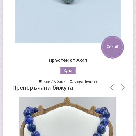
9
€
00
Пръстен от Ахат
Купи
Към Любими
Бърз Преглед
Препоръчани бижута