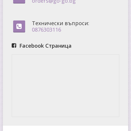
orders@go-go.bg
Технически въпроси:
0876303116
Facebook Страница