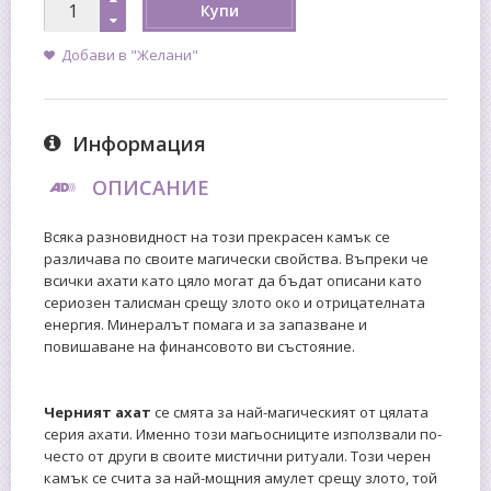
Купи
Добави в "Желани"
Информация
ОПИСАНИЕ
Всяка разновидност на този прекрасен камък се
различава по своите магически свойства. Въпреки че
всички ахати като цяло могат да бъдат описани като
сериозен талисман срещу злото око и отрицателната
енергия. Минералът помага и за запазване и
повишаване на финансовото ви състояние.
Черният ахат
се смята за най-магическият от цялата
серия ахати. Именно този магьосниците използвали по-
често от други в своите мистични ритуали. Този черен
камък се счита за най-мощния амулет срещу злото, той