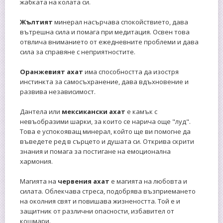
жабката на колата си.
Жълтият
минерал насърчава спокойствието, дава
вътрешна сила и помага при медитация. Освен това
отвлича вниманието от ежедневните проблеми и дава
сила за справяне с неприятностите.
Оранжевият ахат
има способността да изостря
инстинкта за самосъхранение, дава вдъхновение и
развива независимост.
Дантела или
мексикански ахат
е камък с
невъобразими шарки, за които се нарича още "луд".
Това е успокояващ минерал, който ще ви помогне да
въведете ред в сърцето и душата си. Открива скрити
знания и помага за постигане на емоционална
хармония.
Магията на
червения ахат
е магията на любовта и
силата. Облекчава стреса, подобрява възприемането
на околния свят и повишава жизнеността. Той е и
защитник от различни опасности, избавител от
кошмари.