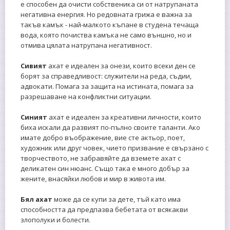
е способен да очисти собственика си от натрупаната
негативна енергия. Но редовната грижа е важна за
такъв камък - най-малкото къпане в студена течаща
вода, която почиства камъка не само външно, но и
отмива цялата натрупана негативност.
Сивият
ахат е идеален за онези, които всеки ден се
борят за справедливост: служители на реда, съдии,
адвокати. Помага за защита на истината, помага за
разрешаване на конфликтни ситуации.
Синият
ахат е идеален за креативни личности, които
биха искали да развият по-пълно своите таланти. Ако
имате добро въображение, вие сте актьор, поет,
художник или друг човек, чието призвание е свързано с
творчеството, не забравяйте да вземете ахат с
деликатен син нюанс. Също така е много добър за
жените, внасяйки любов и мир в живота им.
Бял ахат
може да се купи за дете, тъй като има
способността да предпазва бебетата от всякакви
злополуки и болести.