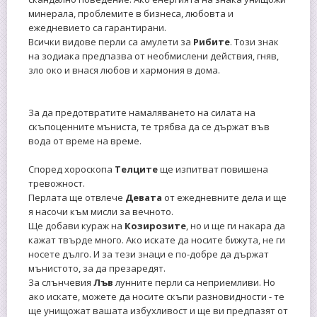
минерала, проблемите в бизнеса, любовта и
ежедневието са гарантирани.
Всички видове перли са амулети за
Рибите
. Този знак
на зодиака предпазва от необмислени действия, гняв,
зло око и внася любов и хармония в дома.
За да предотвратите намаляването на силата на
скъпоценните мъниста, те трябва да се държат във
вода от време на време.
Според хороскопа
Телците
ще изпитват повишена
тревожност.
Перлата ще отвлече
Девата
от ежедневните дела и ще
я насочи към мисли за вечното.
Ще добави кураж на
Козирозите
, но и ще ги накара да
кажат твърде много. Ако искате да носите бижута, не ги
носете дълго. И за тези знаци е по-добре да държат
мънистото, за да презаредят.
За слънчевия
Лъв
лунните перли са неприемливи. Но
ако искате, можете да носите скъпи разновидности - те
ще унищожат вашата избухливост и ще ви предпазят от