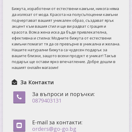
Бижута, изработени от естествени камъни, никога няма
да излязат от мода. Красота на полусъпоценни камъни
подчертават вашият уникален образ, създават ярък
акцент към вашия стил и ще ви радват с грация и
красота. Всяка жена иска да бъде привлекателна,
ефективна и стилна: Mодните бижута от естествени
камъни помагат тя да се превърне в уникална и желана.
Нашите натурални бижута са чудесен подарък за
вашите близки, защото всеки продукт е уникат! Такъв
подарък ще остави ярко впечатление. Добре дошли в
нашият онлайн магазин!
За Контакти
За въпроси и поръчки:
0879403131
E-mail за контакти:
orders@go-go.bg