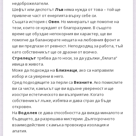
недоброжелатели.
Шефът или деспотът
Лъв
няма нужда от това – той ще
привлече част от енергията върху себе си.
Същата история с
Овен
. Но минералът ще помогне на
тези, които се нуждаят от благоразумие. В същото
време ще обуздае непокорния ви характер, ще ви
помогне да балансирате нещата на любовния фронт и
ще ви предпази от ревност. Неподходящ за работа, тъй
като собственикът ще се дразни от всичко.
Стрелецът
трябва да го носи, за да удължи „бялата“
ивица в живота.
Може да подхожда на
Близнаци
, ако са направили
избор и са уверени в него.
Сред подходящите за перли са
Везните
. Ако помислите
ви са чисти, камъкът ще ви вдъхне увереност и ще
изостри естетическото ви възприятие. Когато
собственикът лъже, избягва и дава страх да бъде
откровен.
На
Водолея
се дава способността да вижда миналото и
бъдещето, да разрешава мистерии. Дългосрочното
взаимодействие с камъка провокира изолация и
апатия.