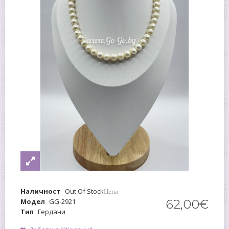
Наличност
Out Of Stock
Цена
Модел
GG-2921
62
,
00
€
Тип
Гердани