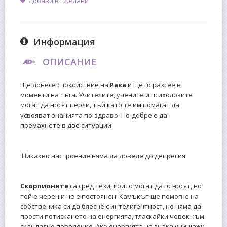
Добави в "Желани"
Информация
ОПИСАНИЕ
Ще донесе спокойствие на
Рака
и ще го разсее в
моменти на тъга. Учителите, учените и психолозите
могат да носят перли, тъй като те им помагат да
усвояват знанията по-здраво. По-добре е да
премахнете в две ситуации:
Никакво настроение няма да доведе до депресия.
Скорпионите
са сред тези, които могат да го носят, но
той е черен и не е постоянен. Камъкът ще помогне на
собственика си да блесне с интелигентност, но няма да
прости потискането на енергията, тласкайки човек към
скандално поведение. Ако енергията на знака унищожи