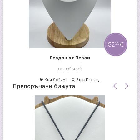
62
€
00
Гердан от Перли
Out Of Stock
Към Любими
Бърз Преглед
Препоръчани бижута