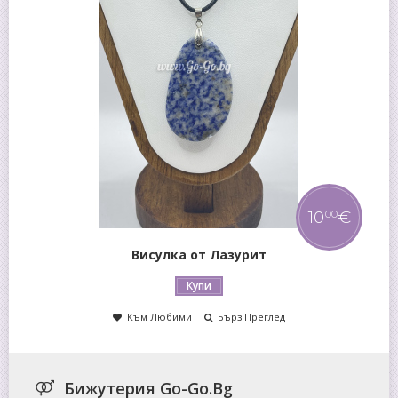
€
10
€
00
Висулка от Яспис
Купи
Към Любими
Бърз Преглед
Бижутерия Go-Go.Bg