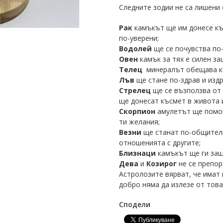
Следните зодии не са лишени 
Рак
камъкът ще им донесе къ
по-уверени;
Водолей
ще се почувства по
Овен
камък за тях е силен за
Телец
минералът обещава к
Лъв
ще стане по-здрав и изд
Стрелец
ще се възползва от
ще донесат късмет в живота 
Скорпион
амулетът ще помог
ти желания;
Везни
ще станат по-общител
отношенията с другите;
Близнаци
камъкът ще ги за
Дева
и
Козирог
не се препор
Астролозите вярват, че имат 
добро няма да излезе от това
Сподели