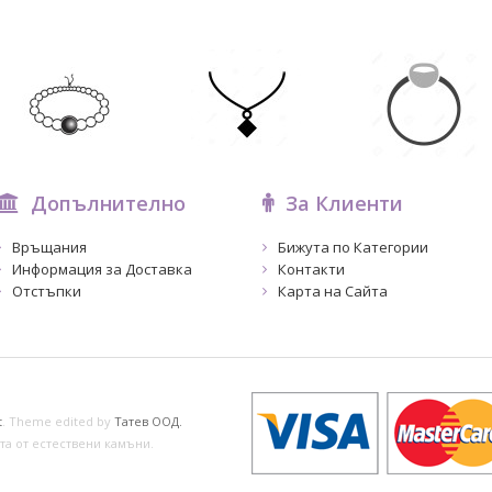
Допълнително
За Клиенти
Връщания
Бижута по Категории
Информация за Доставка
Контакти
Отстъпки
Карта на Сайта
t
.
Theme edited by
Татев ООД.
а от естествени камъни.