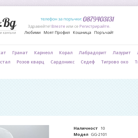
Здравейте!
Влезте
или се
Регистрирайте
.
Любими
Моят Профил
Кошница
Поръчай!
хат
Гранат
Карнеол
Корал
Лабрадорит
Лазурит
истал
Розов кварц
Сардоникс
Седеф
Тигрово око
Т
Наличност
10
Модел
GG-2101