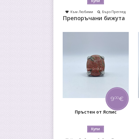
Купи
Към Любими
Бърз Преглед
Препоръчани бижута
9
€
12
€
00
00
Пръстен от Яспис
Гривна от Малахит
Купи
Купи