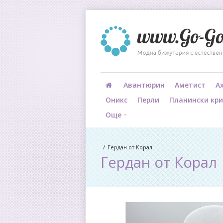
Авантюрин
Аметист
А
Оникс
Перли
Планински кр
Още
Гердан от Корал
Гердан от Корал