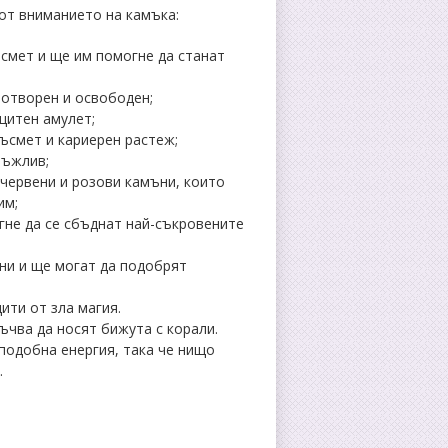
от вниманието на камъка:
смет и ще им помогне да станат
-отворен и освободен;
щитен амулет;
ъсмет и кариерен растеж;
ръжлив;
 червени и розови камъни, които
им;
не да се сбъднат най-съкровените
ни и ще могат да подобрят
щити
от зла магия.
ъчва да носят бижута с корали.
подобна енергия, така че нищо
.