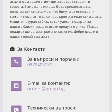
акцент към вашия стил и ще ви радват с грация и
красота. Всяка жена иска да бъде привлекателна,
ефективна и стилна: Mодните бижута от естествени
камъни помагат тя да се превърне в уникална и желана.
Нашите натурални бижута са чудесен подарък за
вашите близки, защото всеки продукт е уникат! Такъв
подарък ще остави ярко впечатление. Добре дошли в
нашият онлайн магазин!
За Контакти
За въпроси и поръчки:
0879403131
E-mail за контакти:
orders@go-go.bg
Технически въпроси: