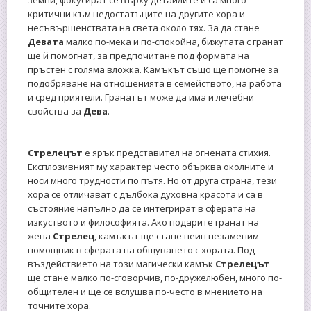
критични към недостатъците на другите хора и
несъвършенствата на света около тях. За да стане
Девата
малко по-мека и по-спокойна, бижутата с гранат
ще й помогнат, за предпочитане под формата на
пръстен с голяма вложка. Камъкът също ще помогне за
подобряване на отношенията в семейството, на работа
и сред приятели. Гранатът може да има и лечебни
свойства за
Дева
.
Стрелецът
е ярък представител на огнената стихия.
Експлозивният му характер често обърква околните и
носи много трудности по пътя. Но от друга страна, тези
хора се отличават с дълбока духовна красота и са в
състояние напълно да се интегрират в сферата на
изкуството и философията. Ако подарите гранат на
жена
Стрелец
, камъкът ще стане неин незаменим
помощник в сферата на общуването с хората. Под
въздействието на този магически камък
Стрелецът
ще стане малко по-сговорчив, по-дружелюбен, много по-
общителен и ще се вслушва по-често в мнението на
точните хора.