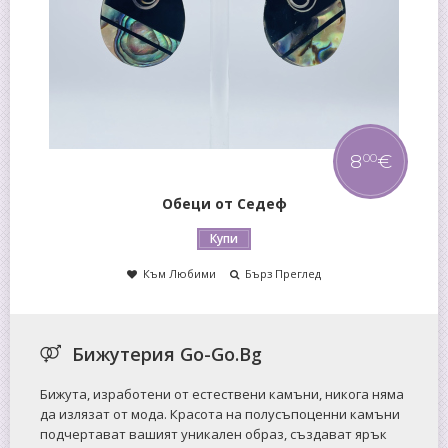
14
€
00
Пръстен от Ахат
Купи
Към Любими
Бърз Преглед
Бижутерия Go-Go.Bg
Бижута, изработени от естествени камъни, никога няма
да излязат от мода. Красота на полусъпоценни камъни
подчертават вашият уникален образ, създават ярък