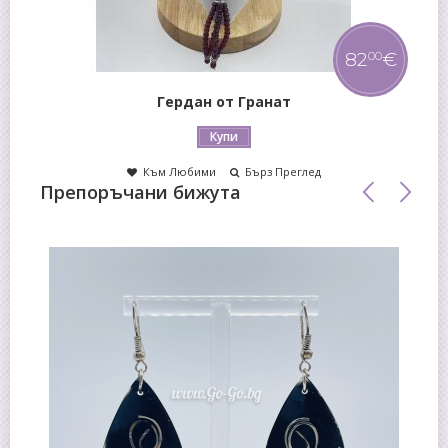
82
€
00
Гердан от Гранат
Купи
Към Любими
Бърз Преглед
Препоръчани бижута