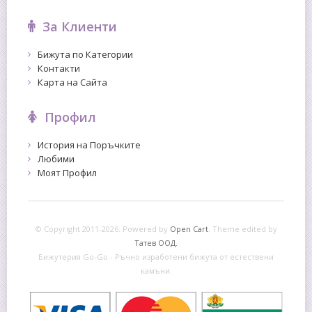
За Клиенти
Бижута по Категории
Контакти
Карта на Сайта
Профил
История на Поръчките
Любими
Моят Профил
© Copyright 2011-2026. Powered by
Open Cart
.
Theme edited by
Татев ООД.
Бижутерия Go-Go - Ръчно изработени бижута от естествени
камъни.