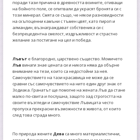
поради тази причина в древността воините, отиващи
на бойното поле, се опитвали да украсят бронята си с
този минерал. Смята се също, че някои разновидности
на скъпоценни камъни с тъмен цвят, като пироп и
алмандин, възнаграждават собственика си с
безпрецедентна смелост, издръжливост и страстно
желание за постигане на цел и победа.
Лъвът
е благородно, царствено същество. Момичето
Лъв
винаги знае цената си и никога няма да обърне
внимание на тези, които са недостойни за нея.
Самочувствието на тази красавица не може да се
сравни със самочувствието на нито един друг знак от
Зодиака. Гранатът ще помогне на жената Лъв да стане
малко по-свита и послушна, защото зад строгостта на
своите възгледи и самочувствие Лъвицата често
пропуска прекрасни възможности в живота, от които
след това страда много.
По природа жените
Дева
са много материалистични,
земни, фокусират се върху детайлите и са много