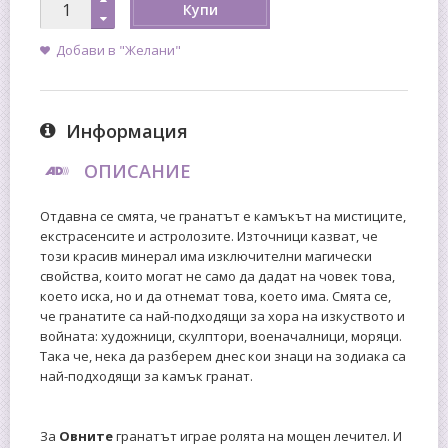
Купи
Добави в "Желани"
Информация
ОПИСАНИЕ
Отдавна се смята, че гранатът е камъкът на мистиците,
екстрасенсите и астролозите.
Източници казват, че
този красив минерал има изключителни магически
свойства, които могат не само да дадат на човек това,
което иска, но и да отнемат това, което има.
Смята се,
че гранатите са най-подходящи за хора на изкуството и
войната: художници, скулптори, военачалници, моряци.
Така че, нека да разберем днес кои знаци на зодиака са
най-подходящи за камък гранат.
За
Овните
гранатът играе ролята на мощен лечител. И