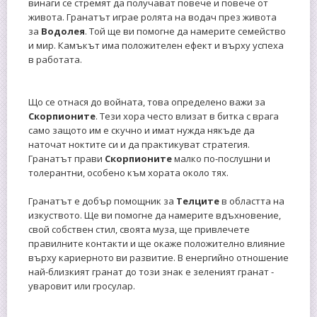
винаги се стремят да получават повече и повече от
живота. Гранатът играе ролята на водач през живота
за
Водолея
. Той ще ви помогне да намерите семейство
и мир. Камъкът има положителен ефект и върху успеха
в работата.
Що се отнася до войната, това определено важи за
Скорпионите
. Тези хора често влизат в битка с врага
само защото им е скучно и имат нужда някъде да
наточат ноктите си и да практикуват стратегия.
Гранатът прави
Скорпионите
малко по-послушни и
толерантни, особено към хората около тях.
Гранатът е добър помощник за
Телците
в областта на
изкуството. Ще ви помогне да намерите вдъхновение,
свой собствен стил, своята муза, ще привлечете
правилните контакти и ще окаже положително влияние
върху кариерното ви развитие. В енергийно отношение
най-близкият гранат до този знак е зеленият гранат -
уваровит или гросулар.