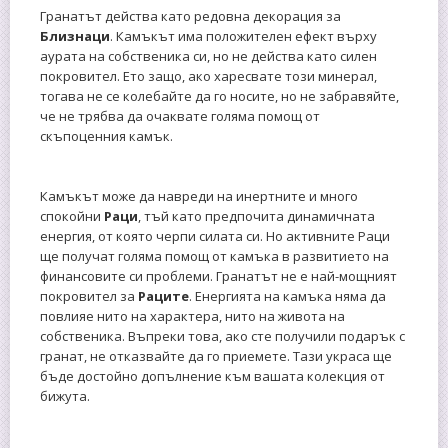
Гранатът действа като редовна декорация за
Близнаци
. Камъкът има положителен ефект върху
аурата на собственика си, но не действа като силен
покровител. Ето защо, ако харесвате този минерал,
тогава не се колебайте да го носите, но не забравяйте,
че не трябва да очаквате голяма помощ от
скъпоценния камък.
Камъкът може да навреди на инертните и много
спокойни
Раци
, тъй като предпочита динамичната
енергия, от която черпи силата си. Но активните Раци
ще получат голяма помощ от камъка в развитието на
финансовите си проблеми. Гранатът не е най-мощният
покровител за
Раците
. Енергията на камъка няма да
повлияе нито на характера, нито на живота на
собственика. Въпреки това, ако сте получили подарък с
гранат, не отказвайте да го приемете. Тази украса ще
бъде достойно допълнение към вашата колекция от
бижута.