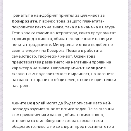
Гранатът е най-добрият приятел за цял живот за
Козирозите
. И всичко това, защото планетата-
покровител както на знака, така и на камъка е Сатурн.
Тези хора са големи консерватори, които предпочитат
строгия ред в живота, обичат ежедневните навици и
почитат традициите. Минералът е много подобен по
своята енергия на Козирога. Помага в работата,
семейството, творческия живот. Освен това
предотвратява развитието на негативни прояви на
характера на знака. Например мъжът
Козирог
е
склонен към подозрителност и мрачност, но носенето
на гранат го прави по-общителен, открит и приятелски
настроен.
Жените
Водолей
могат да бъдат описани като най-
непредсказуемия знак от всички зодии. Те са склонни
към приключения и хазарт, обичат всичко ново,
отворени са към общуване с хората около тях и
обществото, никога не се спират пред постигнатото и