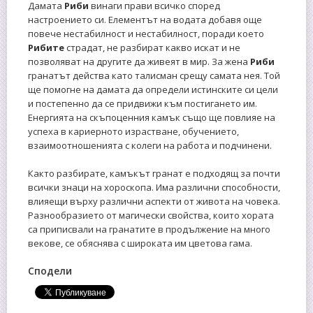
Дамата
Риби
винаги прави всичко според
настроението си. Елементът на водата добавя още
повече нестабилност и нестабилност, поради което
Рибите
страдат, не разбират какво искат и не
позволяват на другите да живеят в мир. За жена
Риби
гранатът действа като талисман срещу самата нея. Той
ще помогне на дамата да определи истинските си цели
и постепенно да се придвижи към постигането им.
Енергията на скъпоценния камък също ще повлияе на
успеха в кариерното израстване, обучението,
взаимоотношенията с колеги на работа и подчинени.
Както разбирате, камъкът гранат е подходящ за почти
всички знаци на хороскопа. Има различни способности,
влияещи върху различни аспекти от живота на човека.
Разнообразието от магически свойства, които хората
са приписвали на гранатите в продължение на много
векове, се обяснява с широката им цветова гама.
Сподели