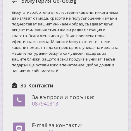
Бижутерия Go-Go.Bg
Бижута, изработени от естествени камъни, никога няма
да излязат от мода. Красота на полусъпоценни камъни
подчертават вашият уникален образ, създават ярък
акцент към вашия стил и ще ви радват с грация и
красота. Всяка жена иска да бъде привлекателна,
ефективна и стилна: Mодните бижута от естествени
камъни помагат тя да се превърне в уникална и желана.
Нашите натурални бижута са чудесен подарък за
вашите близки, защото всеки продукт е уникат! Такъв
подарък ще остави ярко впечатление. Добре дошли в
нашият онлайн магазин!
За Контакти
За въпроси и поръчки:
0879403131
E-mail за контакти: