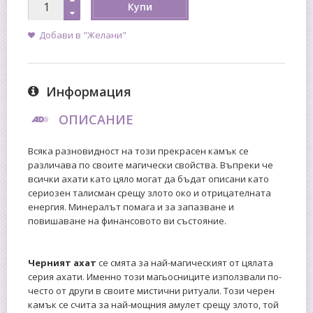
Купи
Добави в "Желани"
Информация
ОПИСАНИЕ
Всяка разновидност на този прекрасен камък се
различава по своите магически свойства. Въпреки че
всички ахати като цяло могат да бъдат описани като
сериозен талисман срещу злото око и отрицателната
енергия. Минералът помага и за запазване и
повишаване на финансовото ви състояние.
Черният ахат
се смята за най-магическият от цялата
серия ахати. Именно този магьосниците използвали по-
често от други в своите мистични ритуали. Този черен
камък се счита за най-мощния амулет срещу злото, той