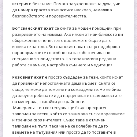
истерия и безсъние. Помага за укрепване на духа, учи
да намира красота във всичко наоколо, намалява
безпокойството и подозрителността.
Ботсванският ахат
се счита за мощен помощник при
разкриването на измама. Ако някой от най-близкото ви
обкръжение е нечестен с вас, можете бързо да го
извикате за това. Ботсванският ахат също подобрява
паранормалните способности на собственика, по-
специално ясновидството. Но това изисква редовна
работа с камъка, настройка към него и медитация.
Розовият ахат
е просто създаден за тези, които искат
да привлекат непостоянната дама късмет. Смята се
също, че може да помогне на комарджиите. Но не бива
да злоупотребявате и да надценявате възможностите
на минерала, стигайки до крайности.
Минералът тип костенурка ще бъде прекрасен
талисман за всеки, който се занимава със саморазвитие
и тренира своя интелект. Също така е отличен
талисман на пътя, така че не се колебайте да го
вземете на пътувания или просто да го поставите в