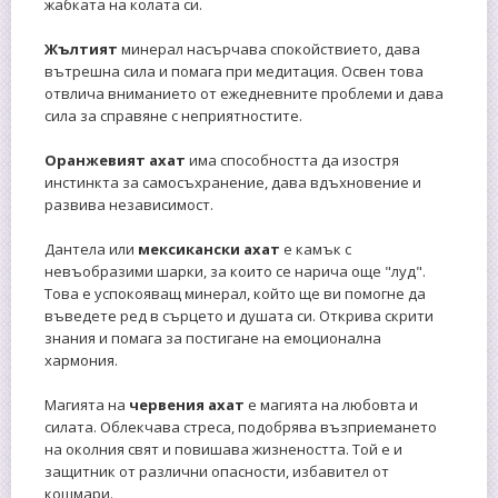
жабката на колата си.
Жълтият
минерал насърчава спокойствието, дава
вътрешна сила и помага при медитация. Освен това
отвлича вниманието от ежедневните проблеми и дава
сила за справяне с неприятностите.
Оранжевият ахат
има способността да изостря
инстинкта за самосъхранение, дава вдъхновение и
развива независимост.
Дантела или
мексикански ахат
е камък с
невъобразими шарки, за които се нарича още "луд".
Това е успокояващ минерал, който ще ви помогне да
въведете ред в сърцето и душата си. Открива скрити
знания и помага за постигане на емоционална
хармония.
Магията на
червения ахат
е магията на любовта и
силата. Облекчава стреса, подобрява възприемането
на околния свят и повишава жизнеността. Той е и
защитник от различни опасности, избавител от
кошмари.