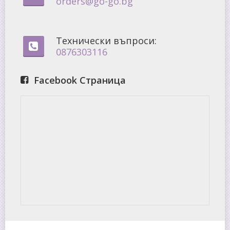
orders@go-go.bg
Технически въпроси:
0876303116
Facebook Страница