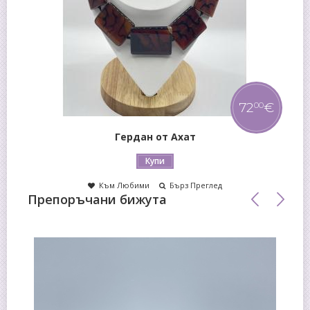
72
€
00
Гердан от Ахат
Купи
Към Любими
Бърз Преглед
Препоръчани бижута
-5%