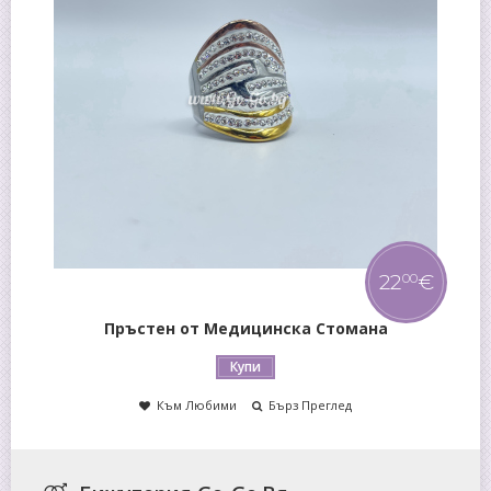
82
,
00
78
€
00
Гердан от Ахат
Купи
Към Любими
Бърз Преглед