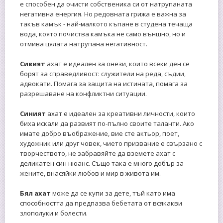
е способен да очисти собственика си от натрупаната
негативна енергия. Но редовната грижа е важна за
такъв камък - най-малкото къпане в студена течаща
вода, която почиства камъка не само външно, но и
отмива цялата натрупана негативност.
Сивият
ахат е идеален за онези, които всеки ден се
борят за справедливост: служители на реда, съдии,
адвокати. Помага за защита на истината, помага за
разрешаване на конфликтни ситуации.
Синият
ахат е идеален за креативни личности, които
биха искали да развият по-пълно своите таланти. Ако
имате добро въображение, вие сте актьор, поет,
художник или друг човек, чието призвание е свързано с
творчеството, не забравяйте да вземете ахат с
деликатен син нюанс. Също така е много добър за
жените, внасяйки любов и мир в живота им.
Бял ахат
може да се купи за дете, тъй като има
способността да предпазва бебетата от всякакви
злополуки и болести.