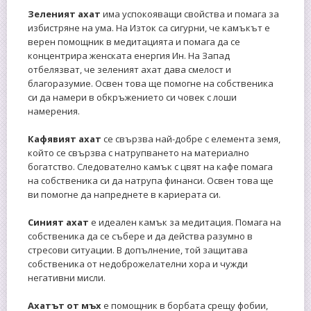
Зеленият ахат
има успокояващи свойства и помага за
избистряне на ума. На Изток са сигурни, че камъкът е
верен помощник в медитацията и помага да се
концентрира женската енергия Ин. На Запад
отбелязват, че зеленият ахат дава смелост и
благоразумие. Освен това ще помогне на собственика
си да намери в обкръжението си човек с лоши
намерения.
Кафявият
ахат
се свързва най-добре с елемента земя,
който се свързва с натрупването на материално
богатство. Следователно камък с цвят на кафе помага
на собственика си да натрупа финанси. Освен това ще
ви помогне да напреднете в кариерата си.
Синият ахат
е идеален камък за медитация. Помага на
собственика да се събере и да действа разумно в
стресови ситуации. В допълнение, той защитава
собственика от недоброжелателни хора и чужди
негативни мисли.
Ахатът от мъх
е помощник в борбата срещу фобии,