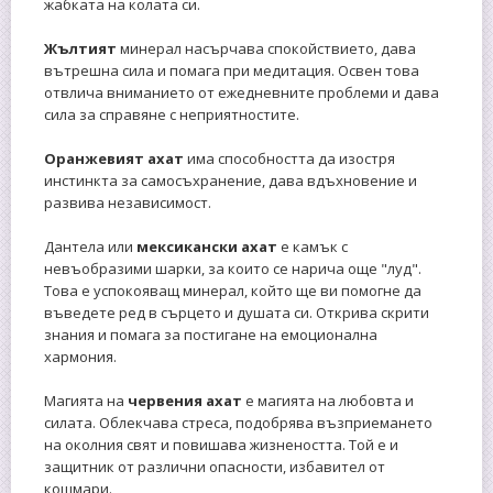
жабката на колата си.
Жълтият
минерал насърчава спокойствието, дава
вътрешна сила и помага при медитация. Освен това
отвлича вниманието от ежедневните проблеми и дава
сила за справяне с неприятностите.
Оранжевият ахат
има способността да изостря
инстинкта за самосъхранение, дава вдъхновение и
развива независимост.
Дантела или
мексикански ахат
е камък с
невъобразими шарки, за които се нарича още "луд".
Това е успокояващ минерал, който ще ви помогне да
въведете ред в сърцето и душата си. Открива скрити
знания и помага за постигане на емоционална
хармония.
Магията на
червения ахат
е магията на любовта и
силата. Облекчава стреса, подобрява възприемането
на околния свят и повишава жизнеността. Той е и
защитник от различни опасности, избавител от
кошмари.