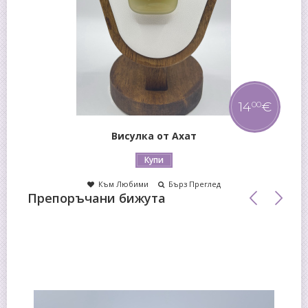
14
€
00
Висулка от Ахат
Купи
Към Любими
Бърз Преглед
Препоръчани бижута