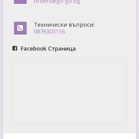
orders@go-go.bg
Технически въпроси:
0876303116
Facebook Страница