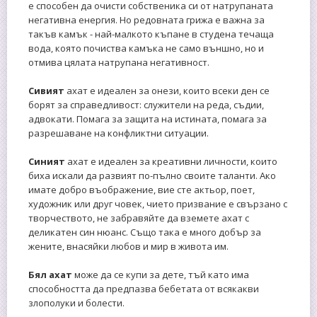
е способен да очисти собственика си от натрупаната
негативна енергия. Но редовната грижа е важна за
такъв камък - най-малкото къпане в студена течаща
вода, която почиства камъка не само външно, но и
отмива цялата натрупана негативност.
Сивият
ахат е идеален за онези, които всеки ден се
борят за справедливост: служители на реда, съдии,
адвокати. Помага за защита на истината, помага за
разрешаване на конфликтни ситуации.
Синият
ахат е идеален за креативни личности, които
биха искали да развият по-пълно своите таланти. Ако
имате добро въображение, вие сте актьор, поет,
художник или друг човек, чието призвание е свързано с
творчеството, не забравяйте да вземете ахат с
деликатен син нюанс. Също така е много добър за
жените, внасяйки любов и мир в живота им.
Бял ахат
може да се купи за дете, тъй като има
способността да предпазва бебетата от всякакви
злополуки и болести.