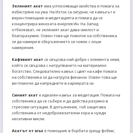
Зеленият ахат
има успокояващи свойства и помага за
избистряне на ума. На Изток са сигурни, че камъкът е
верен помощник в медитацията и помага да се
концентрира женската енергия Ин. На Запад
отбелязват, че зеленият ахат дава смелост и
благоразумие. Освен това ще помогне на собственика
си да намери в обкръжението си човек с лоши
намерения.
Кафявият
ахат
се свързва най-добре с елемента земя,
който се свързва с натрупването на материално
богатство. Следователно камък с цвят на кафе помага
на собственика си да натрупа финанси. Освен това ще
ви помогне да напреднете в кариерата си.
Синият ахат
е идеален камък за медитация. Помага на
собственика да се събере и да действа разумно в
стресови ситуации. В допълнение, той защитава
собственика от недоброжелателни хора и чужди
негативни мисли.
Ахатът от мъх
е помощник в борбата срещу фобии,