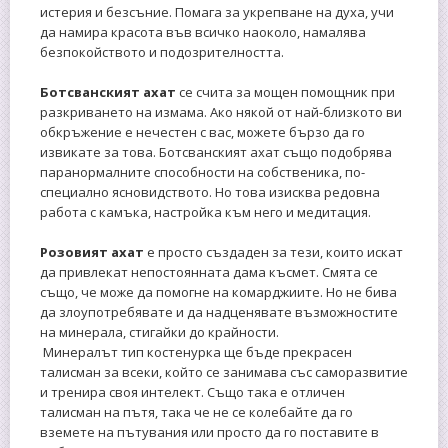
истерия и безсъние. Помага за укрепване на духа, учи
да намира красота във всичко наоколо, намалява
безпокойството и подозрителността.
Ботсванският ахат
се счита за мощен помощник при
разкриването на измама. Ако някой от най-близкото ви
обкръжение е нечестен с вас, можете бързо да го
извикате за това. Ботсванският ахат също подобрява
паранормалните способности на собственика, по-
специално ясновидството. Но това изисква редовна
работа с камъка, настройка към него и медитация.
Розовият ахат
е просто създаден за тези, които искат
да привлекат непостоянната дама късмет. Смята се
също, че може да помогне на комарджиите. Но не бива
да злоупотребявате и да надценявате възможностите
на минерала, стигайки до крайности.
Минералът тип костенурка ще бъде прекрасен
талисман за всеки, който се занимава със саморазвитие
и тренира своя интелект. Също така е отличен
талисман на пътя, така че не се колебайте да го
вземете на пътувания или просто да го поставите в