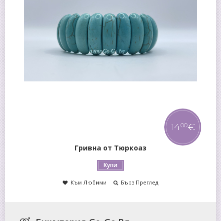
23
€
00
Гривна от Корал
Купи
Към Любими
Бърз Преглед