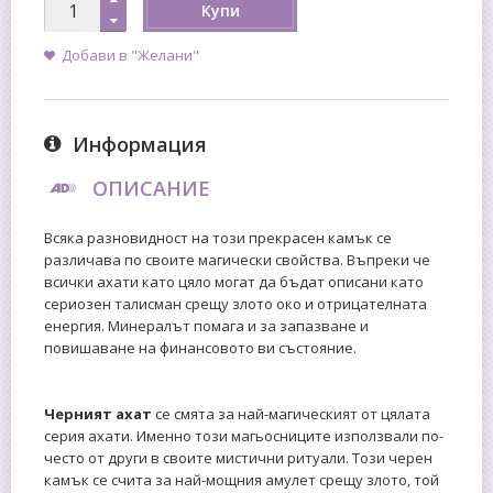
Купи
Добави в "Желани"
Информация
ОПИСАНИЕ
Всяка разновидност на този прекрасен камък се
различава по своите магически свойства. Въпреки че
всички ахати като цяло могат да бъдат описани като
сериозен талисман срещу злото око и отрицателната
енергия. Минералът помага и за запазване и
повишаване на финансовото ви състояние.
Черният ахат
се смята за най-магическият от цялата
серия ахати. Именно този магьосниците използвали по-
често от други в своите мистични ритуали. Този черен
камък се счита за най-мощния амулет срещу злото, той