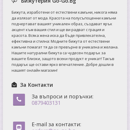
Бижутерия Go-Go.Bg
Бижута, изработени от естествени камъни, никога няма
да излязат от мода. Красота на полусъпоценни камъни
подчертават вашият уникален образ, създават ярък
акцент към вашия стил и ще ви радват с грация и
красота. Всяка жена иска да бъде привлекателна,
ефективна и стилна: Mодните бижута от естествени
камъни помагат тя да се превърне в уникална и желана.
Нашите натурални бижута са чудесен подарък за
вашите близки, защото всеки продукт е уникат! Такъв
подарък ще остави ярко впечатление. Добре дошли в
нашият онлайн магазин!
За Контакти
За въпроси и поръчки:
0879403131
E-mail за контакти: