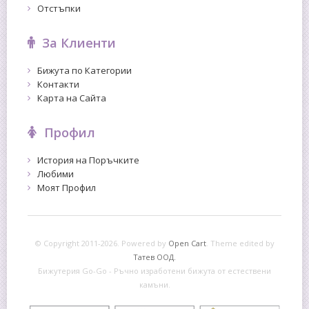
Отстъпки
За Клиенти
Бижута по Категории
Контакти
Карта на Сайта
Профил
История на Поръчките
Любими
Моят Профил
© Copyright 2011-2026. Powered by
Open Cart
.
Theme edited by
Татев ООД.
Бижутерия Go-Go - Ръчно изработени бижута от естествени
камъни.