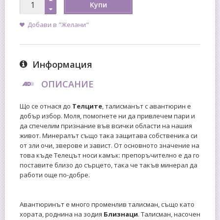
Купи
Добави в "Желани"
Информация
ОПИСАНИЕ
Що се отнася до
Телците
, талисманът с авантюрин е
добър избор. Моля, помогнете ни да привлечем пари и
да спечелим признание във всички области на нашия
живот. Минералът също така защитава собственика си
от зли очи, зверове и завист. От основното значение на
това къде Телецът носи камък: препоръчително е да го
поставите близо до сърцето, така че такъв минерал да
работи още по-добре.
Авантюринът е много променлив талисман, също като
хората, роднина на зодия
Близнаци
. Талисман, насочен