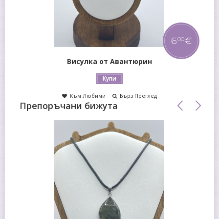
6
€
00
Висулка от Авантюрин
Купи
Към Любими
Бърз Преглед
Препоръчани бижута