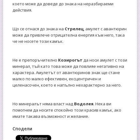
което може да доведе до знака на неразбираеми
действия.
Що се отнася до знака на
Стрелец
, амулет с авантюрин
може да привлече отрицателна енергия към него, така
че не носете този камък.
Не е препоръчително
Козирогът
да носи амулет с този
минерал, тъй като това може да повлияе негативно на
характера. Амулетът от авантюринов знак ще стане
малко по малко ефективен, ексцентричен и
целенасочен, което е напълно нехарактерно за него.
Но минералът няма власт над
Водолея
. Нека ви
помогнем да носите спокойно този красив камък, ако
имате такава възможност и желание.
Сподели