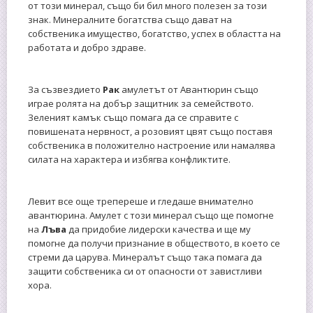
от този минерал, също би бил много полезен за този
знак. Минералните богатства също дават на
собственика имущество, богатство, успех в областта на
работата и добро здраве.
За съзвездието
Рак
амулетът от Авантюрин също
играе ролята на добър защитник за семейството.
Зеленият камък също помага да се справите с
повишената нервност, а розовият цвят също поставя
собственика в положително настроение или намалява
силата на характера и избягва конфликтите.
Левит все още трепереше и гледаше внимателно
авантюрина. Амулет с този минерал също ще помогне
на
Лъва
да придобие лидерски качества и ще му
помогне да получи признание в обществото, в което се
стреми да царува. Минералът също така помага да
защити собственика си от опасности от завистливи
хора.