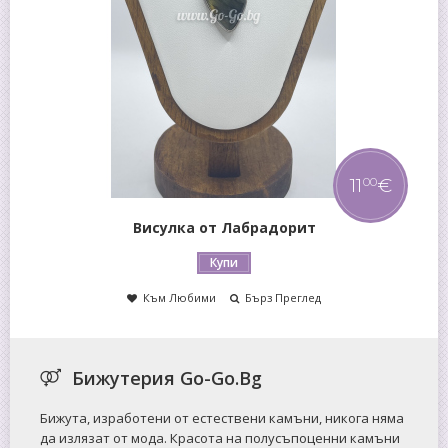
16
€
00
Гривна от Аметист
Купи
Към Любими
Бърз Преглед
Бижутерия Go-Go.Bg
Бижута, изработени от естествени камъни, никога няма
да излязат от мода. Красота на полусъпоценни камъни