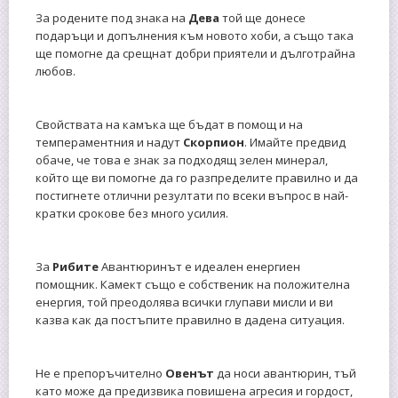
За родените под знака на
Дева
той ще донесе
подаръци и допълнения към новото хоби, а също така
ще помогне да срещнат добри приятели и дълготрайна
любов.
Свойствата на камъка ще бъдат в помощ и на
темпераментния и надут
Скорпион
. Имайте предвид
обаче, че това е знак за подходящ зелен минерал,
който ще ви помогне да го разпределите правилно и да
постигнете отлични резултати по всеки въпрос в най-
кратки срокове без много усилия.
За
Рибите
Авантюринът е идеален енергиен
помощник. Камект също е собственик на положителна
енергия, той преодолява всички глупави мисли и ви
казва как да постъпите правилно в дадена ситуация.
Не е препоръчително
Овенът
да носи авантюрин, тъй
като може да предизвика повишена агресия и гордост,