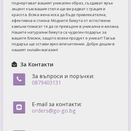
подчертават вашият уникален образ, създават ярък
акцент към вашия стил и ще ви радват с грация и
красота. Всяка жена иска да бъде привлекателна,
ефективна и стилна: Mодните бижута от естествени
камъни помагат тя да се превърне в уникална и желана.
Нашите натурални бижута са чудесен подарък за
вашите близки, защото всеки продукт е уникат! Такъв
подарък ще остави ярко впечатление. Добре дошли в
нашият онлайн магазин!
За Контакти
За въпроси и поръчки:
0879403131
E-mail за контакти:
orders@go-go.bg