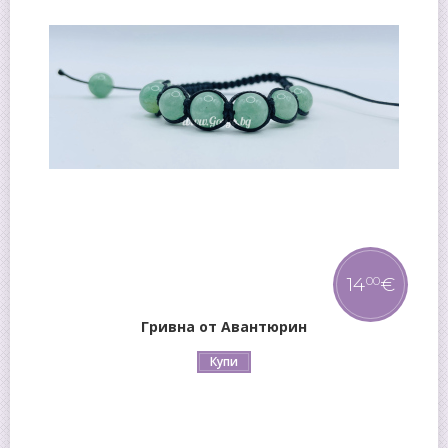
14
€
00
Гривна от Авантюрин
Купи