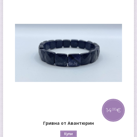
14
€
00
Гривна от Авантюрин
Купи