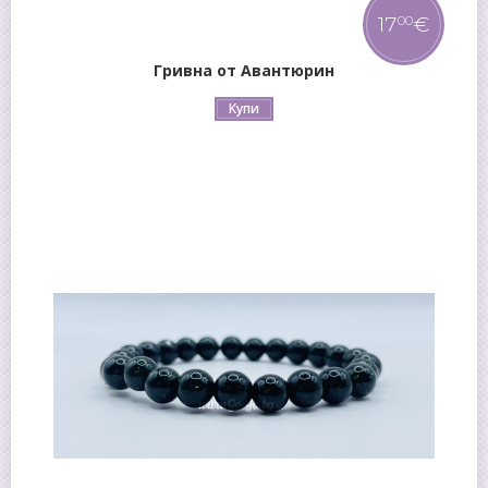
17
€
00
Гривна от Авантюрин
Купи