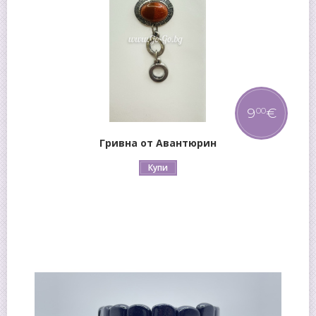
9
€
00
Гривна от Авантюрин
Купи