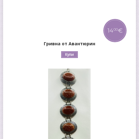
14
€
00
Гривна от Авантюрин
Купи