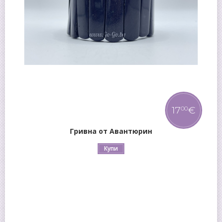
17
€
00
Гривна от Авантюрин
Купи