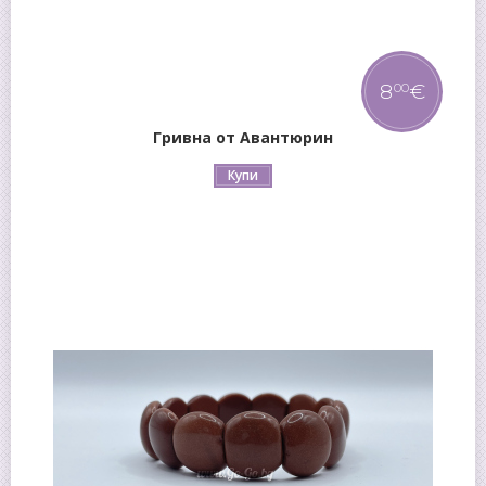
8
€
00
Гривна от Авантюрин
Купи