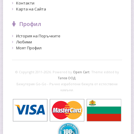
Контакти
Карта на Сайта
Профил
История на Поръчките
Любими
Моят Профил
© Copyright 2011-2026. Powered by
Open Cart
.
Theme edited by
Татев ООД.
Бижутерия Go-Go - Ръчно изработени бижута от естествени
камъни.