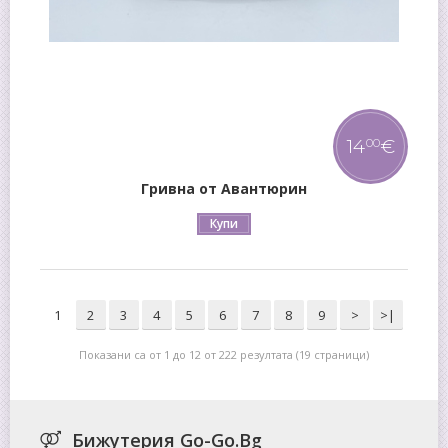
14
€
00
Гривна от Авантюрин
Купи
1
2
3
4
5
6
7
8
9
>
>|
Показани са от 1 до 12 от 222 резултата (19 страници)
Бижутерия Go-Go.Bg