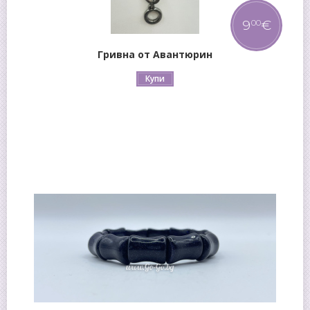
9
€
00
Гривна от Авантюрин
Купи