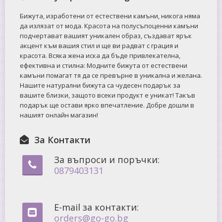
Бижута, изработени от естествени камъни, никога няма
да излязат от мода. Красота на полусъпоценни камъни
подчертават вашият уникален образ, създават ярък
акцент към вашия стил и ще ви радват с грация и
красота. Всяка жена иска да бъде привлекателна,
ефективна и стилна: Mодните бижута от естествени
камъни помагат тя да се превърне в уникална и желана.
Нашите натурални бижута са чудесен подарък за
вашите близки, защото всеки продукт е уникат! Такъв
подарък ще остави ярко впечатление. Добре дошли в
нашият онлайн магазин!
За Контакти
За въпроси и поръчки:
0879403131
E-mail за контакти:
orders@go-go.bg