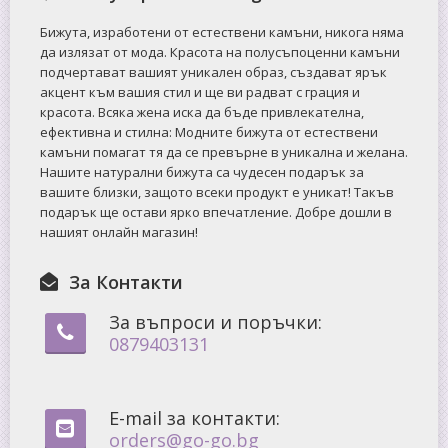
Бижута, изработени от естествени камъни, никога няма
да излязат от мода. Красота на полусъпоценни камъни
подчертават вашият уникален образ, създават ярък
акцент към вашия стил и ще ви радват с грация и
красота. Всяка жена иска да бъде привлекателна,
ефективна и стилна: Mодните бижута от естествени
камъни помагат тя да се превърне в уникална и желана.
Нашите натурални бижута са чудесен подарък за
вашите близки, защото всеки продукт е уникат! Такъв
подарък ще остави ярко впечатление. Добре дошли в
нашият онлайн магазин!
За Контакти
За въпроси и поръчки:
0879403131
E-mail за контакти:
orders@go-go.bg