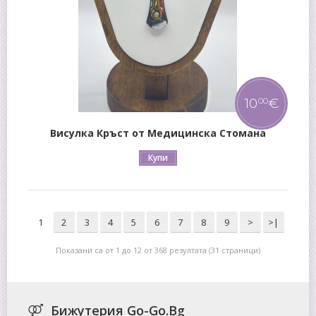
10
€
00
Висулка Кръст от Медицинска Стомана
Купи
1
2
3
4
5
6
7
8
9
>
>|
Показани са от 1 до 12 от 368 резултата (31 страници)
Бижутерия Go-Go.Bg