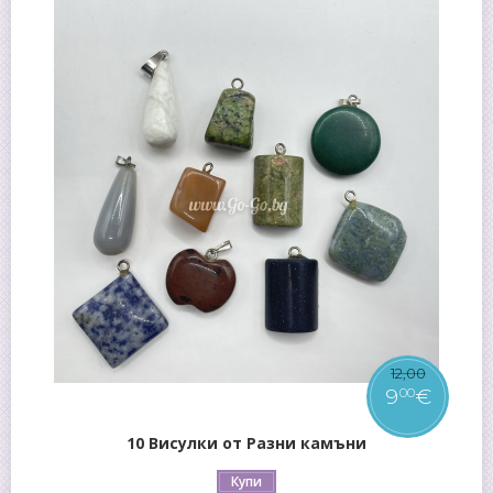
12
,
00
9
€
00
10 Висулки от Разни камъни
Купи