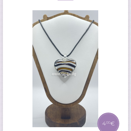
4
€
00