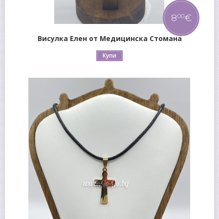
8
€
00
Висулка Елен от Медицинска Стомана
Купи