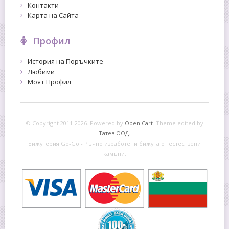
Контакти
Карта на Сайта
Профил
История на Поръчките
Любими
Моят Профил
© Copyright 2011-2026. Powered by
Open Cart
.
Theme edited by
Татев ООД.
Бижутерия Go-Go - Ръчно изработени бижута от естествени
камъни.