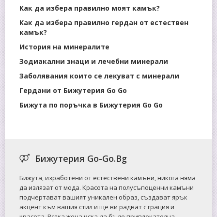
Как да избера правилно моят камък?
Как да избера правилно гердан от естествен
камък?
История на минералите
Зодиакални знаци и лечебни минерали
Заболявания които се лекуват с минерали
Гердани от Бижутерия Go Go
Бижута по поръчка в Бижутерия Go Go
Бижутерия Go-Go.Bg
Бижута, изработени от естествени камъни, никога няма
да излязат от мода. Красота на полусъпоценни камъни
подчертават вашият уникален образ, създават ярък
акцент към вашия стил и ще ви радват с грация и
красота. Всяка жена иска да бъде привлекателна,