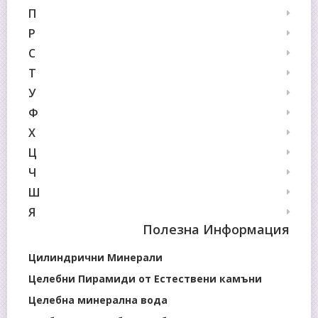
П
Р
С
Т
У
Ф
Х
Ц
Ч
Ш
Я
Полезна Информация
Цилиндрични Минерали
Целебни Пирамиди от Естествени камъни
Целебна минерална вода