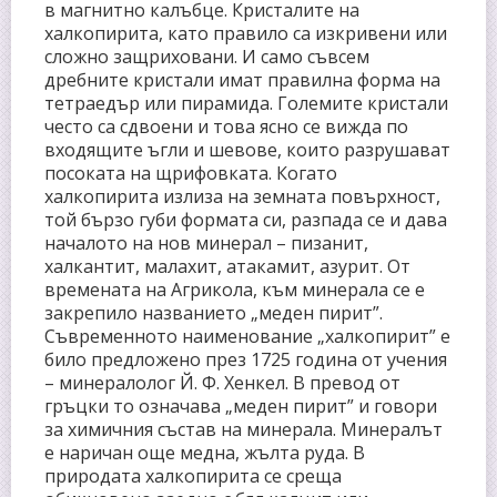
в магнитно калъбце. Кристалите на
халкопирита, като правило са изкривени или
сложно защриховани. И само съвсем
дребните кристали имат правилна форма на
тетраедър или пирамида. Големите кристали
често са сдвоени и това ясно се вижда по
входящите ъгли и шевове, които разрушават
посоката на щрифовката. Когато
халкопирита излиза на земната повърхност,
той бързо губи формата си, разпада се и дава
началото на нов минерал – пизанит,
халкантит, малахит, атакамит, азурит. От
времената на Агрикола, към минерала се е
закрепило названието „меден пирит”.
Съвременното наименование „халкопирит” е
било предложено през 1725 година от учения
– минералолог Й. Ф. Хенкел. В превод от
гръцки то означава „меден пирит” и говори
за химичния състав на минерала. Минералът
е наричан още медна, жълта руда. В
природата халкопирита се среща