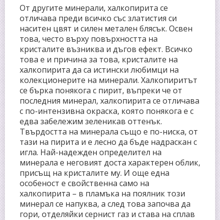
От другите минерали, халкопирита се
отличава преди всичко със златистия си
наситен цвят и силен метален блясък. Освен
това, често върху повърхността на
кристалите възниква и дъгов ефект. Всичко
това е и причина за това, кристалите на
халкопирита да са истински любимци на
колекционерите на минерали. Халкопиритът
се бърка понякога с пирит, въпреки че от
последния минерал, халкопирита се отличава
с по-интензивна окраска, която понякога е с
едва забележим зеленикав оттенък.
Твърдостта на минерала също е по-ниска, от
тази на пирита и е лесно да бъде надраскан с
игла. Най-надежден определител на
минерала е неговият доста характерен облик,
присъщ на кристалите му. И още една
особеност е свойственна само на
халкопирита – в пламъка на поялник този
минерал се напуква, а след това започва да
гори, отделяйки сернист газ и става на сплав