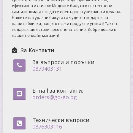
ефективна и стилна: Mодните бижута от естествени
камъни помагат тя да се превърне в уникална и желана.
Нашите натурални бижута са чудесен подарък за
вашите близки, защото всеки продукт е уникат! Такъв
подарък ще остави ярко впечатление. Добре дошли в
нашият онлайн магазин!
За Контакти
За въпроси и поръчки:
0879403131
E-mail за контакти:
orders@go-go.bg
Технически въпроси:
0876303116