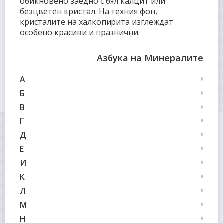
обикновено заедно с бял калцит или
безцветен кристал. На техния фон,
кристалите на халкопирита изглеждат
особено красиви и празнични.
Азбука на Минералите
А
Б
В
Г
Д
Е
И
К
Л
М
Н