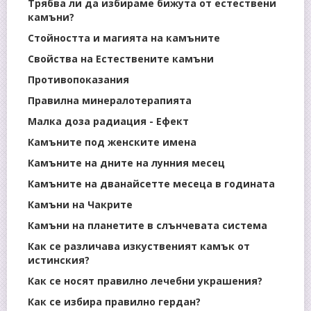
Трябва ли да избираме бижута от естествени
камъни?
Стойността и магията на камъните
Свойства на Естествените камъни
Противопоказания
Правилна минералотерапията
Малка доза радиация - Ефект
Камъните под женските имена
Камъните на дните на лунния месец
Камъните на дванайсетте месеца в годината
Камъни на Чакрите
Камъни на планетите в слънчевата система
Как се различава изкуственият камък от
истинския?
Как се носят правилно лечебни украшения?
Как се избира правилно гердан?