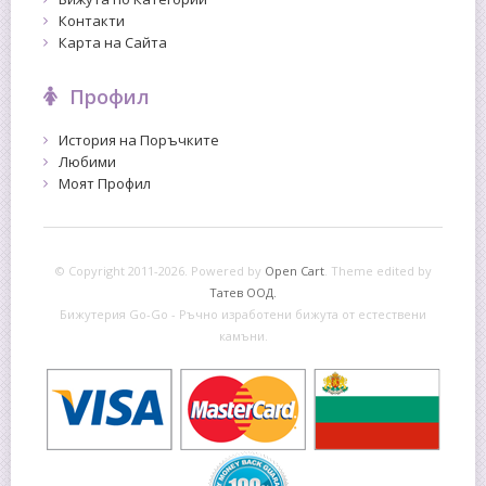
Контакти
Карта на Сайта
Профил
История на Поръчките
Любими
Моят Профил
© Copyright 2011-2026. Powered by
Open Cart
.
Theme edited by
Татев ООД.
Бижутерия Go-Go - Ръчно изработени бижута от естествени
камъни.