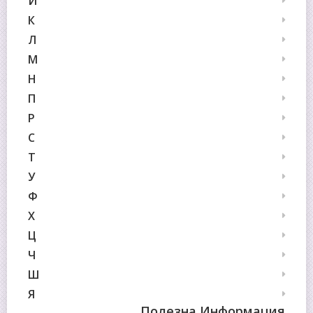
И
К
Л
М
Н
П
Р
С
Т
У
Ф
Х
Ц
Ч
Ш
Я
Полезна Информация