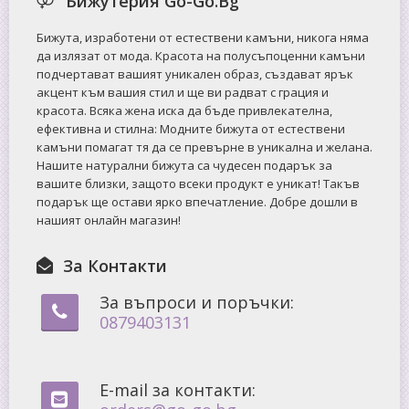
Бижутерия Go-Go.Bg
Бижута, изработени от естествени камъни, никога няма
да излязат от мода. Красота на полусъпоценни камъни
подчертават вашият уникален образ, създават ярък
акцент към вашия стил и ще ви радват с грация и
красота. Всяка жена иска да бъде привлекателна,
ефективна и стилна: Mодните бижута от естествени
камъни помагат тя да се превърне в уникална и желана.
Нашите натурални бижута са чудесен подарък за
вашите близки, защото всеки продукт е уникат! Такъв
подарък ще остави ярко впечатление. Добре дошли в
нашият онлайн магазин!
За Контакти
За въпроси и поръчки:
0879403131
E-mail за контакти: