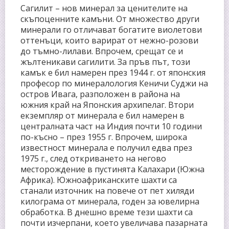
Сагилит – нов минерал за ценителите на
скъпоценните камъни. От множество други
минерали го отличават богатите виолетови
оттенъци, които варират от нежно-розови
до тъмно-лилави. Впрочем, срещат се и
жълтеникави сагилити. За пръв път, този
камък е бил намерен през 1944 г. от японския
професор по минералология Кеничи Суджи на
остров Ивага, разположен в района на
южния край на Японския архипелаг. Втори
екземпляр от минерала е бил намерен в
централната част на Индия почти 10 години
по-късно – през 1955 г. Впрочем, широка
известност минерала е получил едва през
1975 г., след откриването на негово
месторождение в пустинята Калахари (Южна
Африка). Южноафриканските шахти са
станали източник на повече от пет хиляди
килограма от минерала, годен за ювелирна
обработка. В днешно време тези шахти са
почти изчерпани, което увеличава пазарната