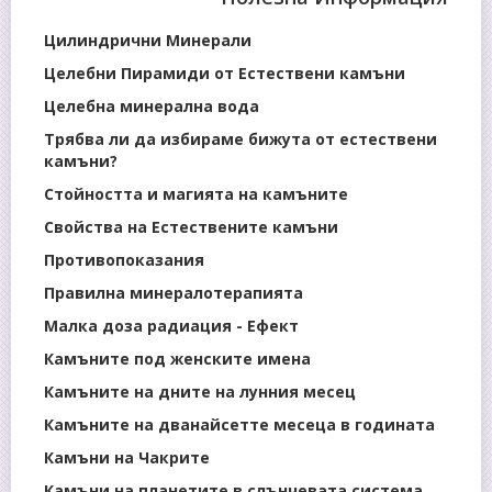
Цилиндрични Минерали
Целебни Пирамиди от Естествени камъни
Целебна минерална вода
Трябва ли да избираме бижута от естествени
камъни?
Стойността и магията на камъните
Свойства на Естествените камъни
Противопоказания
Правилна минералотерапията
Малка доза радиация - Ефект
Камъните под женските имена
Камъните на дните на лунния месец
Камъните на дванайсетте месеца в годината
Камъни на Чакрите
Камъни на планетите в слънчевата система