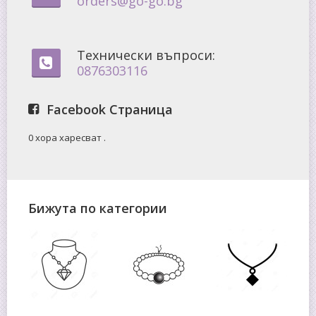
orders@go-go.bg
Технически въпроси:
0876303116
Facebook Страница
0 хора харесват
.
Бижута по категории