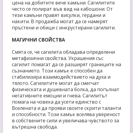
цена на добитите вече камъни. Сагилитите
често се полират във вид на кабошони. От
тези камъни правят висулки, гердани и
накити. В продажба могат да се намерят
пръстени и обици с инкрустирани сагилити.
МАГИЧНИ СВОЙСТВА
Смята се, че сагилита обладава определени
метафизични свойства. Украшения със
сагилит помагат да се разширят границите на
съзнанието. Този камък е способен да
стабилизира взаимодействието на духа и
тялото. Сагилитите могат да смегчат
физическата и душевната болка, да погълнат
негативните емоции и гнева. Сагилитът
помага на човека да усети единство с
Вселената и да прояви своите скрити таланти
и способности. Този камък вселява увереност
в собствените сили и увеличава чувството за
вътрешна свобода.