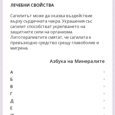
ЛЕЧЕБНИ СВОЙСТВА
Сагилитът може да оказва въздействие
върху сърдечната чакра. Украшения със
сагилит способстват укрепването на
защитните сили на организма.
Литотерапевтите смятат, че сагилита е
превъзходно средство срещу главоболие и
мигрена.
Азбука на Минералите
А
Б
В
Г
Д
Е