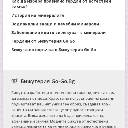
Как да избера правилно гердан от естествен
камък?
История на минералите
Зодиакални знаци и лечебни минерали
Заболявания които се лекуват с минерали
Гердани от Бижутерия Go Go
Бижута по поръчка в Бижутерия Go Go
Бижутерия Go-Go.Bg
Бижута, изработени от естествени камъни, никога няма
да излязат от мода. Красота на полусъпоценни камъни
подчертават вашият уникален образ, създават ярък
акцент към вашия стил и ще ви радват с грация и
красота. Всяка жена иска да бъде привлекателна,
ефективна и стилна: Mодните бижута от естествени
камъни помагат тя да се превърне в уникална и желана.