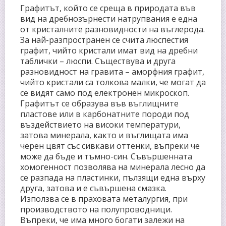
Графитът, който се среща в природата във
вид на дребнозърнести натрупвания е една
от кристалните разновидности на въглерода.
За най-разпространен се счита люспестия
графит, чийто кристали имат вид на дребни
таблички – люспи. Съществува и друга
разновидност на гравита – аморфния графит,
чийто кристали са толкова малки, че могат да
се видят само под електронен микроскоп.
Графитът се образува във въглищните
пластове или в карбонатните породи под
въздействието на високи температури,
затова минерала, както и въглищата има
черен цвят със сивкави оттенки, въпреки че
може да бъде и тъмно-син. Съвършенната
хомогенност позволява на минерала лесно да
се разпада на пластинки, пълзящи една върху
друга, затова и е съвършена смазка.
Използва се в праховата металургия, при
производството на полупроводници.
Въпреки, че има много богати залежи на