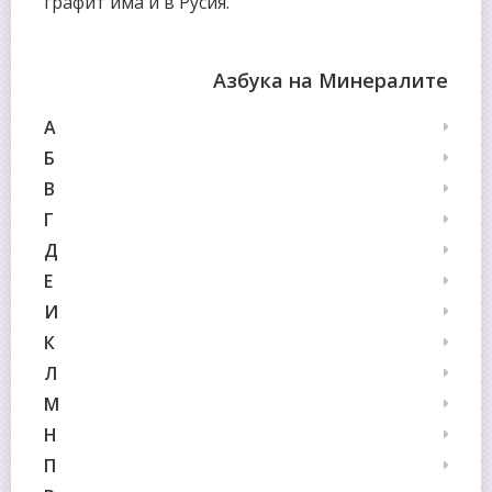
графит има и в Русия.
Азбука на Минералите
А
Б
В
Г
Д
Е
И
К
Л
М
Н
П