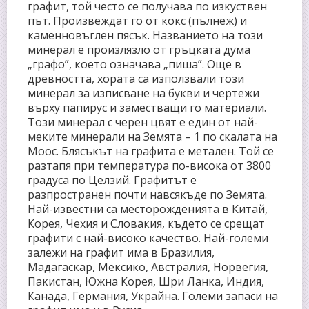
графит, той често се получава по изкуствен
път. Произвеждат го от кокс (пълнеж) и
каменновъглен пясък. Названието на този
минерал е произлязло от гръцката дума
„графо”, което означава „пиша”. Още в
древността, хората са използвали този
минерал за изписване на букви и чертежи
върху папирус и заместващи го материали.
Този минерал с черен цвят е един от най-
меките минерали на Земята – 1 по скалата на
Моос. Блясъкът на графита е метален. Той се
разтапя при температура по-висока от 3800
градуса по Целзий. Графитът е
разпространен почти навсякъде по Земята.
Най-известни са месторожденията в Китай,
Корея, Чехия и Словакия, където се срещат
графити с най-високо качество. Най-големи
залежи на графит има в Бразилия,
Мадагаскар, Мексико, Австралия, Норвегия,
Пакистан, Южна Корея, Шри Ланка, Индия,
Канада, Германия, Украйна. Големи запаси на