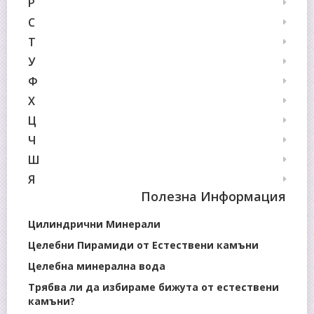
Р
С
Т
У
Ф
Х
Ц
Ч
Ш
Я
Полезна Информация
Цилиндрични Минерали
Целебни Пирамиди от Естествени камъни
Целебна минерална вода
Трябва ли да избираме бижута от естествени
камъни?