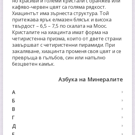
но красиви и големи кристали с оранжев или
кафяво-червен цвят са голяма рядкост.
Хиацинтът има зърнеста структура. Той
притежава ярък елмазен блясък и висока
твърдост – 6,5 – 7,5 по скалата на Моос.
Кристалите на хиацинта имат форма на
четиристенна призма, които от двете страни
завършват с четиристенни пирамиди. При
закаляване, хиацинта променя своя цвят и се
превръща в гълъбов, син или напълно
безцветен камък.
Азбука на Минералите
А
Б
В
Г
Д
Е