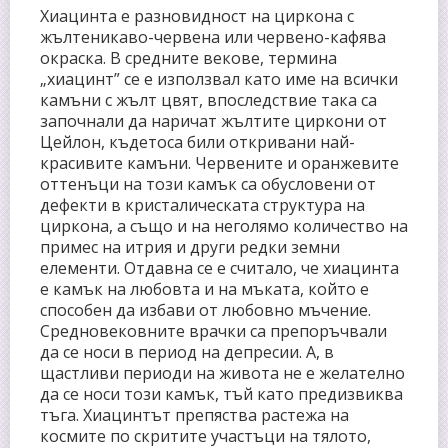
Хиацинта е разновидност на циркона с
жълтеникаво-червена или червено-кафява
окраска. В средните векове, термина
„хиацинт” се е използвал като име на всички
камъни с жълт цвят, впоследствие така са
започнали да наричат жълтите циркони от
Цейлон, къдетоса били откривани най-
красивите камъни. Червените и оранжевите
оттенъци на този камък са обусловени от
дефекти в кристалическата структура на
циркона, а също и на неголямо количество на
примес на итрия и други редки земни
елементи. Отдавна се е считало, че хиацинта
е камък на любовта и на мъката, който е
способен да избави от любовно мъчение.
Средновековните врачки са препоръчвали
да се носи в период на депресии. А, в
щастливи периоди на живота не е желателно
да се носи този камък, тъй като предизвиква
тъга. Хиацинтът препяства растежа на
космите по скритите участъци на тялото,