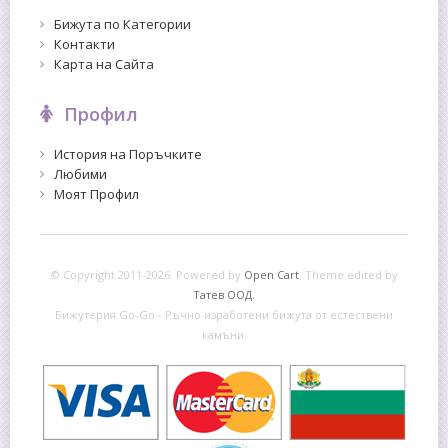
Бижута по Категории
Контакти
Карта на Сайта
Профил
История на Поръчките
Любими
Моят Профил
© Copyright 2011-2026. Powered by
Open Cart
.
Theme edited by
Татев ООД.
Бижутерия Go-Go - Ръчно изработени бижута от естествени
камъни.