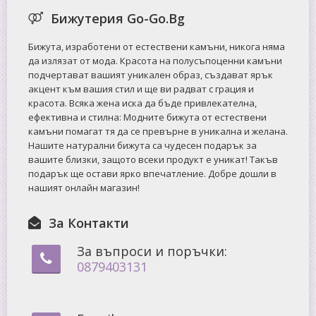
Бижутерия Go-Go.Bg
Бижута, изработени от естествени камъни, никога няма
да излязат от мода. Красота на полусъпоценни камъни
подчертават вашият уникален образ, създават ярък
акцент към вашия стил и ще ви радват с грация и
красота. Всяка жена иска да бъде привлекателна,
ефективна и стилна: Mодните бижута от естествени
камъни помагат тя да се превърне в уникална и желана.
Нашите натурални бижута са чудесен подарък за
вашите близки, защото всеки продукт е уникат! Такъв
подарък ще остави ярко впечатление. Добре дошли в
нашият онлайн магазин!
За Контакти
За въпроси и поръчки:
0879403131