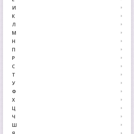
И
К
Л
М
Н
П
Р
С
Т
У
Ф
Х
Ц
Ч
Ш
Я