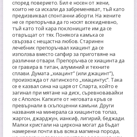
според поверието. Бил е носен от жени,
които не са искали да забременяват, тъй като
предизвиквал спонтанни аборти. На жените
не се препоръчва да го носят всекидневно,
тъй като той кара поклониците им да се
отвръщат от тях. Понякога камъка се
свързва с нещастна любов. Старинен
лечебник препоръчвал хиацинт да се
използва вместо сапфир за приготвяне на
различни отвари. Препоръчва се хиацинта да
се гравира в титан, алуминий и техните
сплави. Думата „хиацинт” (или джацинт”),
произхожда от латинското „хиацинтус”. Така
се е казвал сина на царя от Спарта, който е
загинал при мятане на диск, съревновавайки
се с Аполон. Капките от неговата кръв се
превърнали в скъпоценни камъни. Други
названия на минерала са хиацинтов топаз,
жаргон, джарджун, ианкиф, лигирий, беджади.
Малки кристали на циркона могат да бъдат
намерени почти във всяка магмена порода,