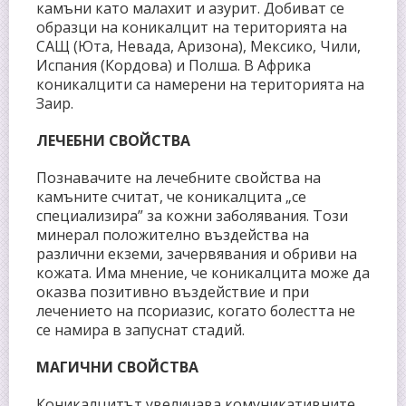
камъни като малахит и азурит. Добиват се
образци на коникалцит на територията на
САЩ (Юта, Невада, Аризона), Мексико, Чили,
Испания (Кордова) и Полша. В Африка
коникалцити са намерени на територията на
Заир.
ЛЕЧЕБНИ СВОЙСТВА
Познавачите на лечебните свойства на
камъните считат, че коникалцита „се
специализира” за кожни заболявания. Този
минерал положително въздейства на
различни екземи, зачервявания и обриви на
кожата. Има мнение, че коникалцита може да
оказва позитивно въздействие и при
лечението на псориазис, когато болестта не
се намира в запуснат стадий.
МАГИЧНИ СВОЙСТВА
Коникалцитът увеличава комуникативните