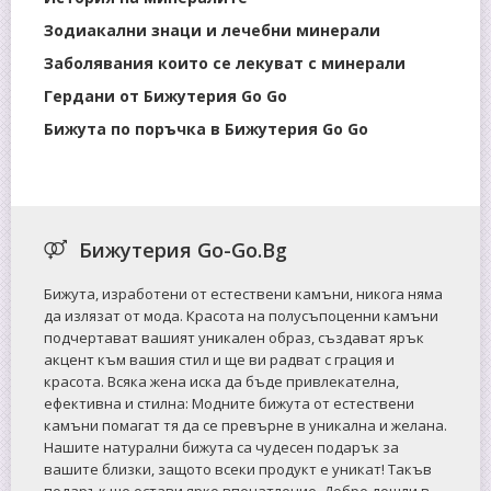
Зодиакални знаци и лечебни минерали
Заболявания които се лекуват с минерали
Гердани от Бижутерия Go Go
Бижута по поръчка в Бижутерия Go Go
Бижутерия Go-Go.Bg
Бижута, изработени от естествени камъни, никога няма
да излязат от мода. Красота на полусъпоценни камъни
подчертават вашият уникален образ, създават ярък
акцент към вашия стил и ще ви радват с грация и
красота. Всяка жена иска да бъде привлекателна,
ефективна и стилна: Mодните бижута от естествени
камъни помагат тя да се превърне в уникална и желана.
Нашите натурални бижута са чудесен подарък за
вашите близки, защото всеки продукт е уникат! Такъв
подарък ще остави ярко впечатление. Добре дошли в