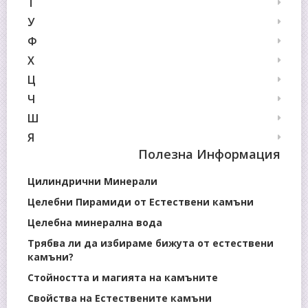
Т
У
Ф
Х
Ц
Ч
Ш
Я
Полезна Информация
Цилиндрични Минерали
Целебни Пирамиди от Естествени камъни
Целебна минерална вода
Трябва ли да избираме бижута от естествени
камъни?
Стойността и магията на камъните
Свойства на Естествените камъни