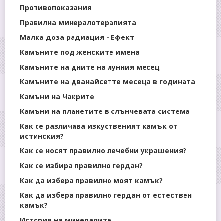
Противопоказания
Правилна минералотерапията
Малка доза радиация - Ефект
Камъните под женските имена
Камъните на дните на лунния месец
Камъните на дванайсетте месеца в годината
Камъни на Чакрите
Камъни на планетите в слънчевата система
Как се различава изкуственият камък от
истинския?
Как се носят правилно лечебни украшения?
Как се избира правилно гердан?
Как да избера правилно моят камък?
Как да избера правилно гердан от естествен
камък?
История на минералите