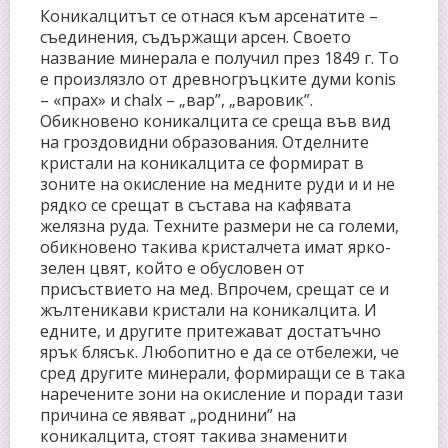
Коникалцитът се отнася към арсенатите –
съединения, съдържащи арсен. Своето
название минерала е получил през 1849 г. То
е произлязло от древногръцките думи konis
– «прах» и chalx – „вар”, „варовик”.
Обикновено коникалцита се среща във вид
на гроздовидни образования. Отделните
кристали на коникалцита се формират в
зоните на окисление на медните руди и и не
рядко се срещат в състава на кафявата
желязна руда. Техните размери не са големи,
обикновено такива кристалчета имат ярко-
зелен цвят, който е обусловен от
присъствието на мед. Впрочем, срещат се и
жълтеникави кристали на коникалцита. И
едните, и другите притежават достатъчно
ярък блясък. Любопитно е да се отбележи, че
сред другите минерали, формиращи се в така
наречените зони на окисление и поради тази
причина се явяват „роднини” на
коникалцита, стоят такива знаменити