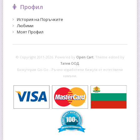
Профил
История на Поръчките
Любими
Моят Профил
© Copyright 2011-2026. Powered by
Open Cart
.
Theme edited by
Татев ООД.
Бижутерия Go-Go - Ръчно изработени бижута от естествени
камъни.