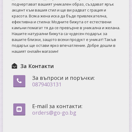
подчертават вашият уникален образ, създават ярък
акцент към вашия стил и ще ви радват с грация и
красота. Всяка жена иска да бъде привлекателна,
ефективна и стилна: Mодните бижута от естествени
камъни помагат тя да се превърне в уникална и желана.
Нашите натурални бижута са чудесен подарък за
вашите близки, защото всеки продукт е уникат! Такъв
подарък ще остави ярко впечатление. Добре дошли в
нашият онлайн магазин!
За Контакти
За въпроси и поръчки:
0879403131
E-mail за контакти:
orders@go-go.bg