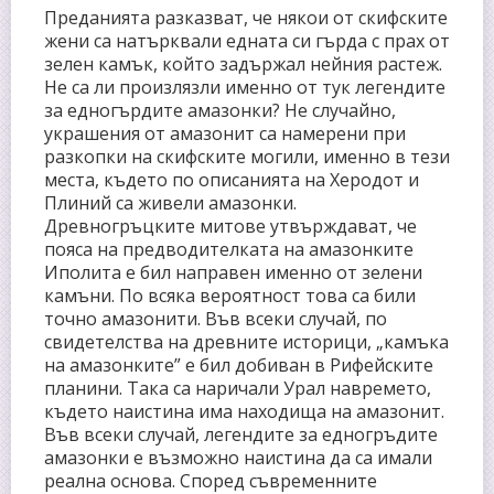
Преданията разказват, че някои от скифските
жени са натърквали едната си гърда с прах от
зелен камък, който задържал нейния растеж.
Не са ли произлязли именно от тук легендите
за едногърдите амазонки? Не случайно,
украшения от амазонит са намерени при
разкопки на скифските могили, именно в тези
места, където по описанията на Херодот и
Плиний са живели амазонки.
Древногръцките митове утвърждават, че
пояса на предводителката на амазонките
Иполита е бил направен именно от зелени
камъни. По всяка вероятност това са били
точно амазонити. Във всеки случай, по
свидетелства на древните историци, „камъка
на амазонките” е бил добиван в Рифейските
планини. Така са наричали Урал навремето,
където наистина има находища на амазонит.
Във всеки случай, легендите за едногръдите
амазонки е възможно наистина да са имали
реална основа. Според съвременните