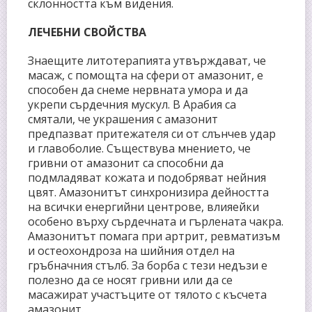
склонността към видения.
ЛЕЧЕБНИ СВОЙСТВА
Знаещите литотерапията утвърждават, че
масаж, с помощта на сфери от амазонит, е
способен да снеме нервната умора и да
укрепи сърдечния мускул. В Арабия са
смятали, че украшения с амазонит
предпазват притежателя си от слънчев удар
и главоболие. Съществува мнението, че
гривни от амазонит са способни да
подмладяват кожата и подобряват нейния
цвят. Амазонитът синхронизира дейността
на всички енергийни центрове, влияейки
особено върху сърдечната и гърлената чакра.
Амазонитът помага при артрит, ревматизъм
и остеохондроза на шийния отдел на
гръбначния стълб. За борба с тези недъзи е
полезно да се носят гривни или да се
масажират участъците от тялото с късчета
амазонит.