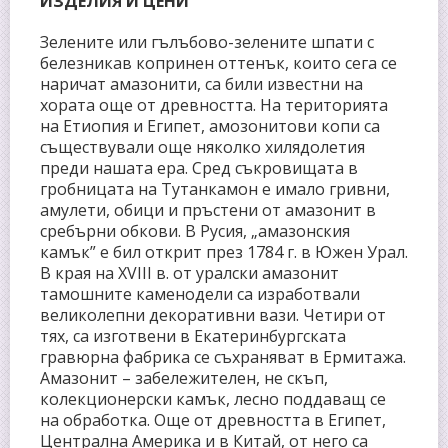
ИЗДЕЛИЯ И ЦЕНИ
Зелените или гълъбово-зелените шпати с
белезникав копринен оттенък, които сега се
наричат амазонити, са били известни на
хората още от древността. На територията
на Етиопия и Египет, амозонитови копи са
съществували още няколко хилядолетия
преди нашата ера. Сред съкровищата в
гробницата на Тутанкамон е имало гривни,
амулети, обици и пръстени от амазонит в
сребърни обкови. В Русия, „амазонския
камък” е бил открит през 1784 г. в Южен Урал.
В края на ХVІІІ в. от уралски амазонит
тамошните каменодели са изработвали
великолепни декоративни вази. Четири от
тях, са изготвени в Екатеринбургската
гравюрна фабрика се съхраняват в Ермитажа.
Амазонит – забележителен, не скъп,
колекционерски камък, лесно поддаващ се
на обработка. Още от древността в Египет,
Централна Америка и в Китай, от него са