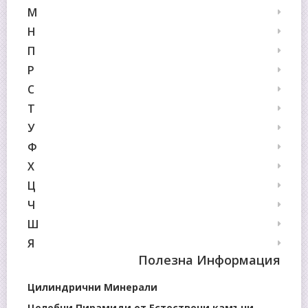
М
Н
П
Р
С
Т
У
Ф
Х
Ц
Ч
Ш
Я
Полезна Информация
Цилиндрични Минерали
Целебни Пирамиди от Естествени камъни