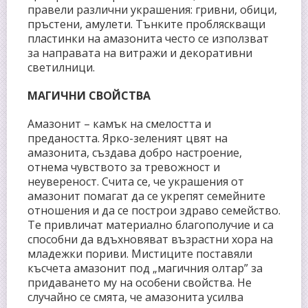
правели различни украшения: гривни, обици,
пръстени, амулети. Тънките пробляскващи
пластинки на амазонита често се използват
за направата на витражи и декоративни
светилници.
МАГИЧНИ СВОЙСТВА
Амазонит – камък на смелостта и
предаността. Ярко-зеленият цвят на
амазонита, създава добро настроение,
отнема чувството за тревожност и
неувереност. Счита се, че украшения от
амазонит помагат да се укрепят семейните
отношения и да се построи здраво семейство.
Те привличат материално благополучие и са
способни да вдъхновяват възрастни хора на
младежки пориви. Мистиците поставяли
късчета амазонит под „магичния олтар” за
придаването му на особени свойства. Не
случайно се смята, че амазонита усилва