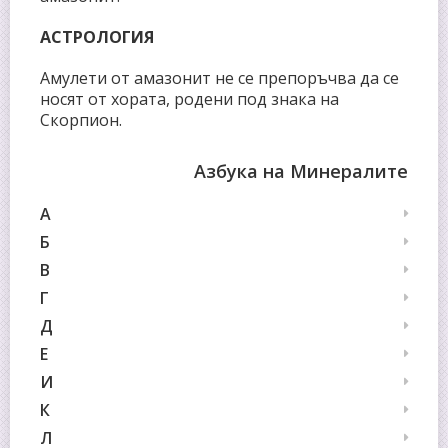
АСТРОЛОГИЯ
Амулети от амазонит не се препоръчва да се
носят от хората, родени под знака на
Скорпион.
Азбука на Минералите
А
Б
В
Г
Д
Е
И
К
Л