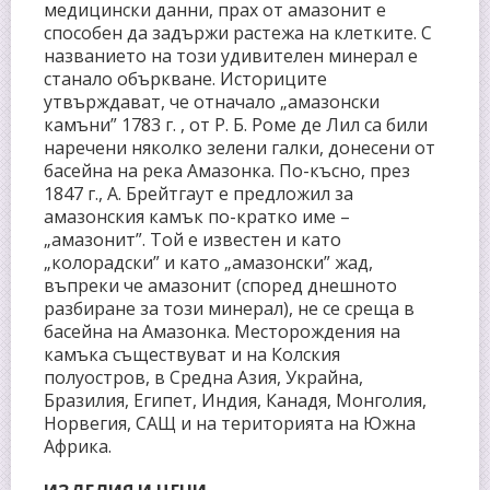
медицински данни, прах от амазонит е
способен да задържи растежа на клетките. С
названието на този удивителен минерал е
станало объркване. Историците
утвърждават, че отначало „амазонски
камъни” 1783 г. , от Р. Б. Роме де Лил са били
наречени няколко зелени галки, донесени от
басейна на река Амазонка. По-късно, през
1847 г., А. Брейтгаут е предложил за
амазонския камък по-кратко име –
„амазонит”. Той е известен и като
„колорадски” и като „амазонски” жад,
въпреки че амазонит (според днешното
разбиране за този минерал), не се среща в
басейна на Амазонка. Месторождения на
камъка съществуват и на Колския
полуостров, в Средна Азия, Украйна,
Бразилия, Египет, Индия, Канадя, Монголия,
Норвегия, САЩ и на територията на Южна
Африка.