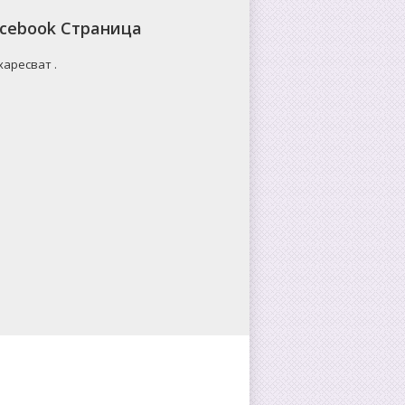
cebook Страница
 харесват
.