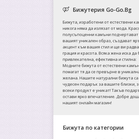
Бижутерия Go-Go.Bg
Бижута, изработени от естествени к
никога няма да излязат от мода. Крас
полусъпоценни камъни подчертават
вашият уникален образ, създават яр
акцент към вашия стил и ще ви радва
грация и красота. Всяка жена иска да
привлекателна, ефективна и стилна:
Mодните бижута от естествени камъ
помагат тя да се превърне в уникалн
желана. Нашите натурални бижута са
чудесен подарък за вашите близки, 
всеки продукт е уникат! Такъв подар
остави ярко впечатление. Добре дош
нашият онлайн магазин!
Бижута по категории