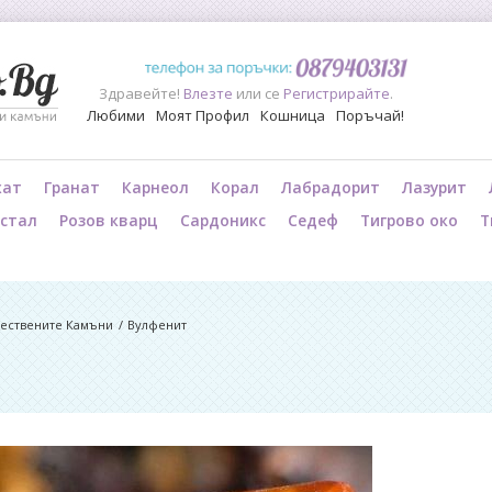
Здравейте!
Влезте
или се
Регистрирайте
.
Любими
Моят Профил
Кошница
Поръчай!
хат
Гранат
Карнеол
Корал
Лабрадорит
Лазурит
истал
Розов кварц
Сардоникс
Седеф
Тигрово око
Т
стествените Камъни
Вулфенит