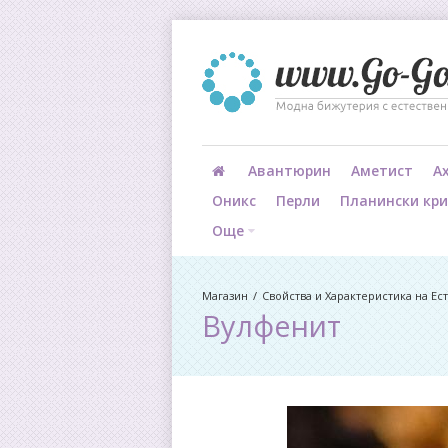
Авантюрин
Аметист
А
Оникс
Перли
Планински кр
Още
Магазин
Свойства и Характеристика на Е
Вулфенит