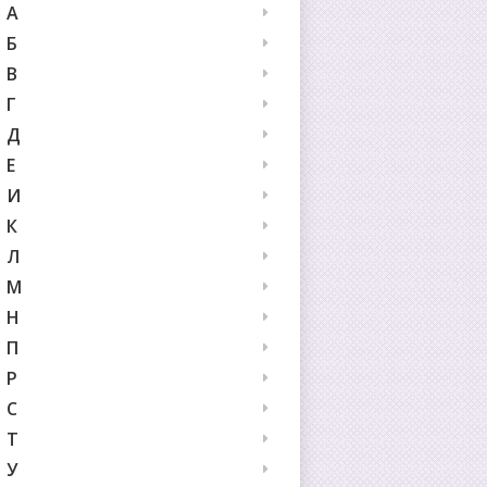
А
Б
В
Г
Д
Е
И
К
Л
М
Н
П
Р
С
Т
У