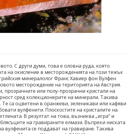
ото. С други думи, това е оловна руда, която
ата на окисление в месторожденията на този тежък
встрийския минералолог Франс Хавиер фон Вулфен
еговото месторождение на територията на Австрия.
, прозрачните или полу-прозрачни кристали на
ярност сред колекционерите на минерали. Такива
. Те са оцветени в оранжеви, зеленикави или кафяви
бовати вулфенити. Плоскостите на кристалите на
тлината. В резултат на това, възниква „игра” и
блясъците на гравираните елмази. Въпреки ниската
на вулфенита се поддават на гравиране. Такива