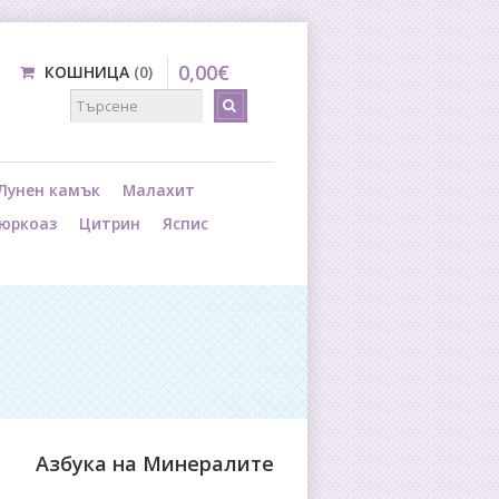
0
,
00
€
КОШНИЦА
0
Лунен камък
Малахит
юркоаз
Цитрин
Яспис
Азбука на Минералите