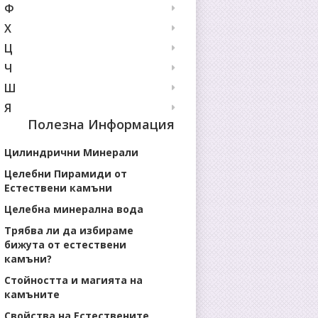
Ф
Х
Ц
Ч
Ш
Я
Полезна Информация
Цилиндрични Минерали
Целебни Пирамиди от
Естествени камъни
Целебна минерална вода
Трябва ли да избираме
бижута от естествени
камъни?
Стойността и магията на
камъните
Свойства на Естествените