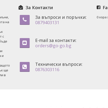
За Контакти
Fa
За въпроси и поръчки:
амъни,
0 хора
0879403131
ота на
ък
т с
E-mail за контакти:
 бъде
orders@go-go.bg
ни
а и
Технически въпроси:
защото
0876303116
ък ще
ли в