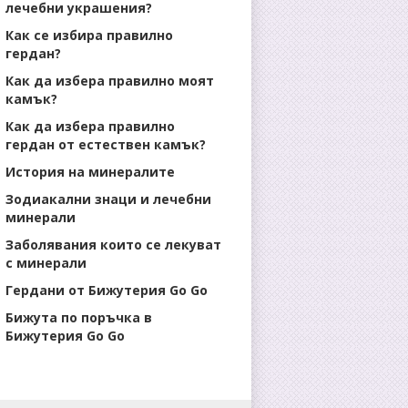
лечебни украшения?
Как се избира правилно
гердан?
Как да избера правилно моят
камък?
Как да избера правилно
гердан от естествен камък?
История на минералите
Зодиакални знаци и лечебни
минерали
Заболявания които се лекуват
с минерали
Гердани от Бижутерия Go Go
Бижута по поръчка в
Бижутерия Go Go