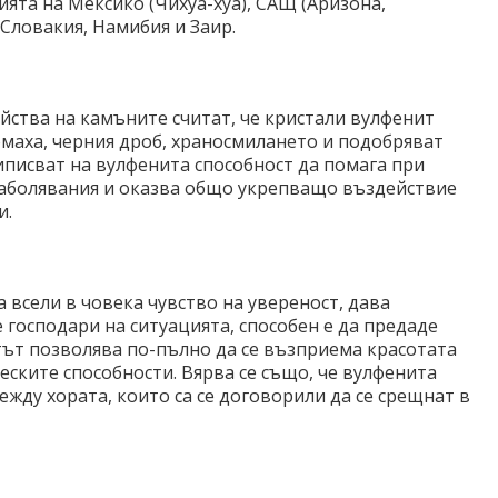
ята на Мексико (Чихуа-хуа), САЩ (Аризона,
Словакия, Намибия и Заир.
йства на камъните считат, че кристали вулфенит
маха, черния дроб, храносмилането и подобряват
писват на вулфенита способност да помага при
заболявания и оказва общо укрепващо въздействие
и.
а всели в човека чувство на увереност, дава
 господари на ситуацията, способен е да предаде
ът позволява по-пълно да се възприема красотата
еските способности. Вярва се също, че вулфенита
ду хората, които са се договорили да се срещнат в