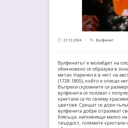
27.12.2024
Вулфенит
Вулфенитът е молибдет на олов
обикновено се образува в зон
метал. Наречен е в чест на а
(1728-1805), който е описал н
Въпреки скромните си размери
вулфенита се ползват с попул
кристали са по своему красиви
цветове. Срещат се дори гълъ
вулфенита добре отразяват све
блясъци, напомнящи малко на 
твърдост, големите кристали 