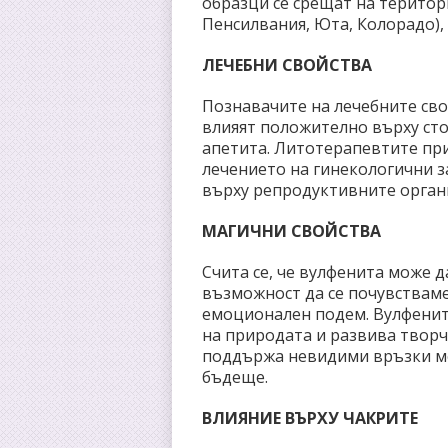
образци се срещат на територи
Пенсилвания, Юта, Колорадо), 
ЛЕЧЕБНИ СВОЙСТВА
Познавачите на лечебните сво
влияят положително върху сто
апетита. Литотерапевтите при
лечението на гинекологични 
върху репродуктивните орган
МАГИЧНИ СВОЙСТВА
Счита се, че вулфенита може д
възможност да се почувстваме
емоционален подем. Вулфенит
на природата и развива творч
поддържа невидими връзки меж
бъдеще.
ВЛИЯНИЕ ВЪРХУ ЧАКРИТЕ