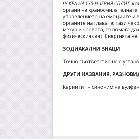
ЧАКРА НА СЛЪНЧЕВИЯ СПЛИТ
, к
органи на храносмилателната с
управлението на емоциите и 
органите на главата; тази ча
мехур и червата, тя помага да
физическия свят. Енергията не 
ЗОДИАКАЛНИ ЗНАЦИ
Точно съответстие не е устан
ДРУГИ НАЗВАНИЯ, РАЗНОВ
Каринтит – синоним на вулфен