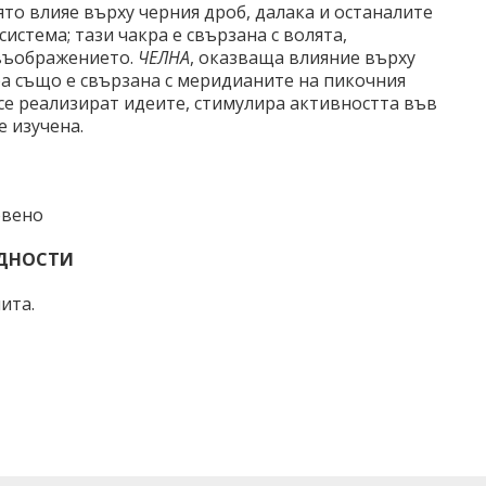
оято влияе върху черния дроб, далака и останалите
истема; тази чакра е свързана с волята,
въображението.
ЧЕЛНА
, оказваща влияние върху
кра също е свързана с меридианите на пикочния
 се реализират идеите, стимулира активността във
е изучена.
овено
ИДНОСТИ
ита.