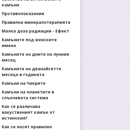
камъни
Противопоказания
Правилна минералотерапията
Малка доза радиация - Ефект
Камъните под женските
имена
Камъните на дните на лунния
месец
Камъните на дванайсетте
месеца в годината
Камъни на Чакрите
Камъни на планетите в
слънчевата система
Как се различава
изкуственият камък от
истинския?
Как се носят правилно