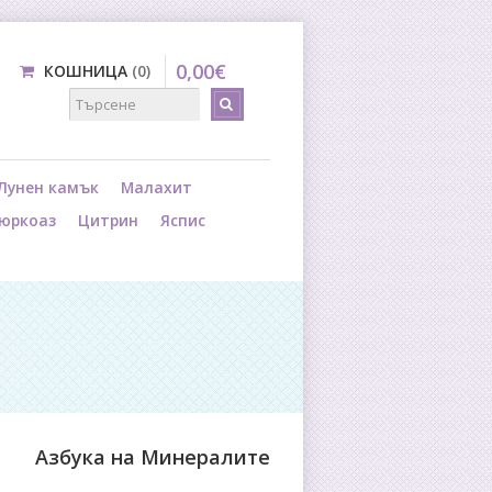
0
,
00
€
КОШНИЦА
0
Лунен камък
Малахит
юркоаз
Цитрин
Яспис
Азбука на Минералите