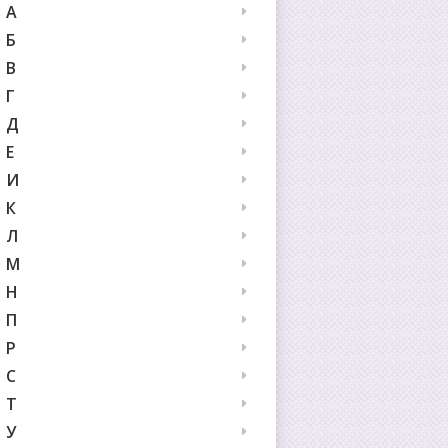
А
Б
В
Г
Д
Е
И
К
Л
М
Н
П
Р
С
Т
У