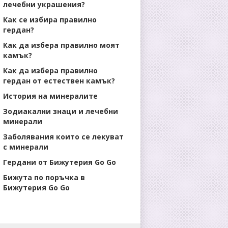
лечебни украшения?
Как се избира правилно
гердан?
Как да избера правилно моят
камък?
Как да избера правилно
гердан от естествен камък?
История на минералите
Зодиакални знаци и лечебни
минерали
Заболявания които се лекуват
с минерали
Гердани от Бижутерия Go Go
Бижута по поръчка в
Бижутерия Go Go