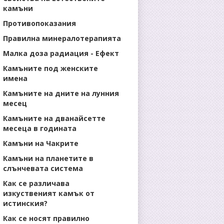
камъни
Противопоказания
Правилна минералотерапията
Малка доза радиация - Ефект
Камъните под женските
имена
Камъните на дните на лунния
месец
Камъните на дванайсетте
месеца в годината
Камъни на Чакрите
Камъни на планетите в
слънчевата система
Как се различава
изкуственият камък от
истинския?
Как се носят правилно