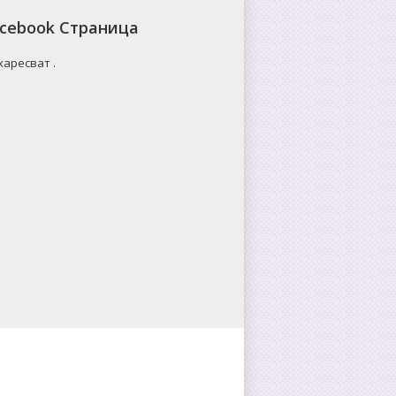
cebook Страница
 харесват
.