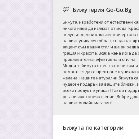
Бижутерия Go-Go.Bg
Бижута, изработени от естествени к
никога няма да излязат от мода. Крас
полусъпоценни камъни подчертават
вашият уникален образ, създават яр
акцент към вашия стил и ще ви радва
грация и красота. Всяка жена иска да
привлекателна, ефективна и стилна:
Mодните бижута от естествени камъ
помагат тя да се превърне в уникалн
желана. Нашите натурални бижута са
чудесен подарък за вашите близки, 
всеки продукт е уникат! Такъв подар
остави ярко впечатление. Добре дош
нашият онлайн магазин!
Бижута по категории