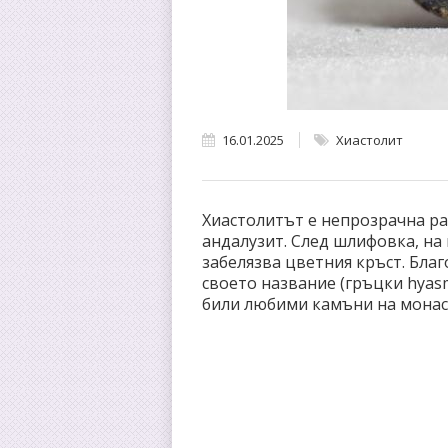
16.01.2025
Хиастолит
Хиастолитът е непрозрачна р
андалузит. След шлифовка, на
забелязва цветния кръст. Благ
своето название (гръцки hyasm
били любими камъни на монаси