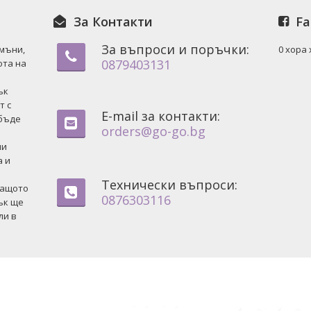
За Контакти
Fa
За въпроси и поръчки:
амъни,
0 хора
0879403131
ота на
ък
т с
E-mail за контакти:
 бъде
orders@go-go.bg
ни
а и
Технически въпроси:
защото
0876303116
ък ще
ли в