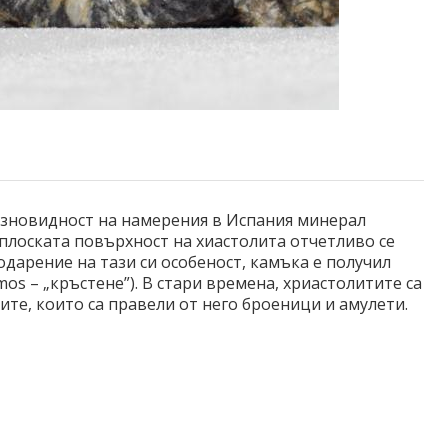
азновидност на намерения в Испания минерал
 плоската повърхност на хиастолита отчетливо се
одарение на тази си особеност, камъка е получил
os – „кръстене”). В стари времена, хриастолитите са
те, които са правели от него броеници и амулети.