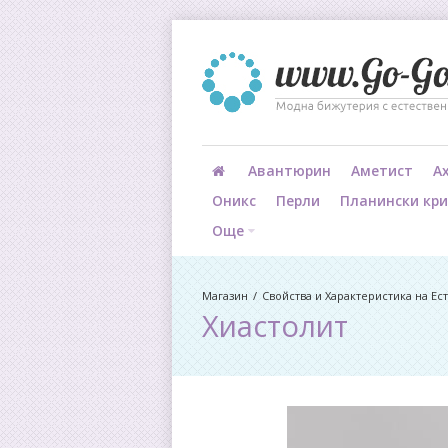
Авантюрин
Аметист
А
Оникс
Перли
Планински кр
Още
Магазин
Свойства и Характеристика на Е
Хиастолит