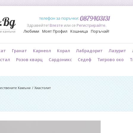
Здравейте!
Влезте
или се
Регистрирайте
.
Любими
Моят Профил
Кошница
Поръчай!
хат
Гранат
Карнеол
Корал
Лабрадорит
Лазурит
истал
Розов кварц
Сардоникс
Седеф
Тигрово око
Т
стествените Камъни
Хиастолит