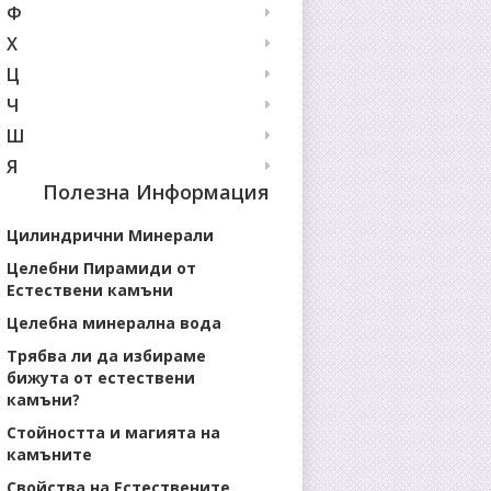
Ф
Х
Ц
Ч
Ш
Я
Полезна Информация
Цилиндрични Минерали
Целебни Пирамиди от
Естествени камъни
Целебна минерална вода
Трябва ли да избираме
бижута от естествени
камъни?
Стойността и магията на
камъните
Свойства на Естествените