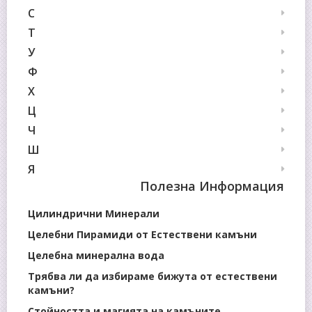
С
Т
У
Ф
Х
Ц
Ч
Ш
Я
Полезна Информация
Цилиндрични Минерали
Целебни Пирамиди от Естествени камъни
Целебна минерална вода
Трябва ли да избираме бижута от естествени
камъни?
Стойността и магията на камъните