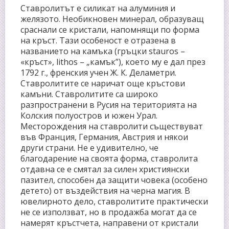
Ставролитът е силикат на алуминия и
желязото. Необикновен минерал, образуващ
сраснали се кристали, напомнящи по форма
на кръст. Тази особеност е отразена в
названието на камъка (гръцки stauros –
«кръст», lithos – „камък”), което му е дал през
1792 г., френския учен Ж. К. Деламетри.
Ставролитите се наричат още кръстови
камъни. Ставролитите са широко
разпространени в Русия на територията на
Колския полуостров и южен Урал.
Месторождения на ставролити съществуват
във Франция, Германия, Австрия и някои
други страни. Не е удивително, че
благодарение на своята форма, ставролита
отдавна се е смятал за силен християнски
пазител, способен да защити човека (особено
детето) от въздействия на черна магия. В
ювелирното дело, ставролитите практически
не се използват, но в продажба могат да се
намерят кръстчета, направени от кристали