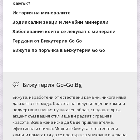
камък?
История на минералите
Зодиакални знаци и лечебни минерали
Заболявания които се лекуват с минерали
Гердани от Бижутерия Go Go
Бижута по поръчка в Бижутерия Go Go
Бижутерия Go-Go.Bg
Бижута, изработени от естествени камъни, никога няма
да излязат от мода. Красота на полусъпоценни камъни
подчертават вашият уникален образ, създават ярък
акцент към вашия стил и ще ви радват с грация и
красота. Всяка жена иска да бъде привлекателна,
ефективна и стилна: Mодните бижута от естествени
камъни помагат тя да се превърне в уникална и желана.