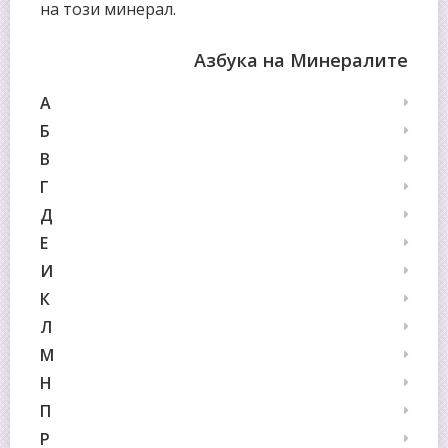
на този минерал.
Азбука на Минералите
А
Б
В
Г
Д
Е
И
К
Л
М
Н
П
Р