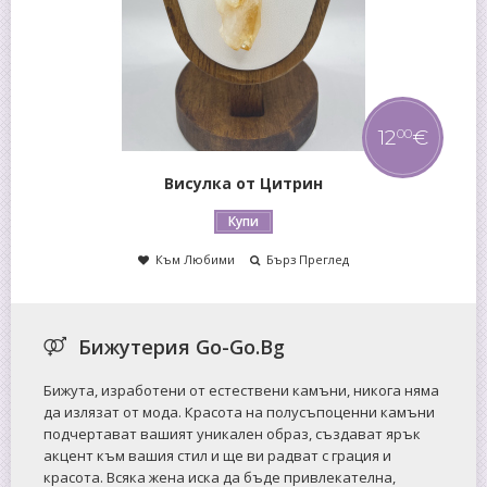
€
12
€
0
00
Пръстен от Седеф
Купи
Към Любими
Бърз Преглед
Бижутерия Go-Go.Bg
Бижута, изработени от естествени камъни, никога няма
да излязат от мода. Красота на полусъпоценни камъни
подчертават вашият уникален образ, създават ярък
акцент към вашия стил и ще ви радват с грация и
красота. Всяка жена иска да бъде привлекателна,