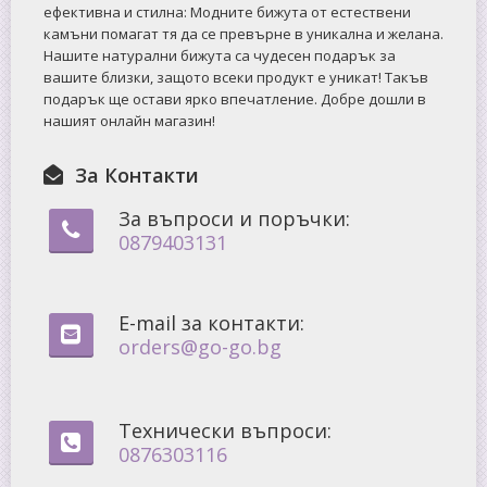
ефективна и стилна: Mодните бижута от естествени
камъни помагат тя да се превърне в уникална и желана.
Нашите натурални бижута са чудесен подарък за
вашите близки, защото всеки продукт е уникат! Такъв
подарък ще остави ярко впечатление. Добре дошли в
нашият онлайн магазин!
За Контакти
За въпроси и поръчки:
0879403131
E-mail за контакти:
orders@go-go.bg
Технически въпроси:
0876303116