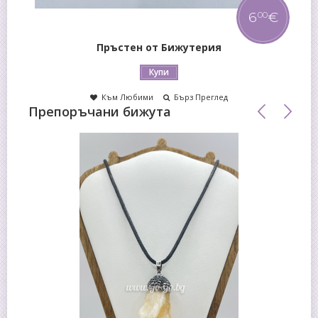
6
€
00
Пръстен от Бижутерия
Купи
Към Любими
Бърз Преглед
Препоръчани бижута