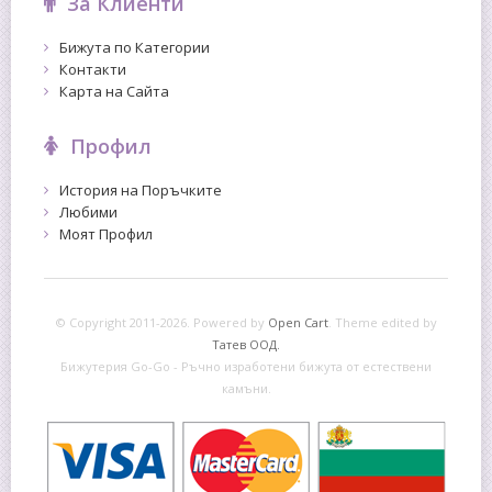
За Клиенти
Бижута по Категории
Контакти
Карта на Сайта
Профил
История на Поръчките
Любими
Моят Профил
© Copyright 2011-2026. Powered by
Open Cart
.
Theme edited by
Татев ООД.
Бижутерия Go-Go - Ръчно изработени бижута от естествени
камъни.