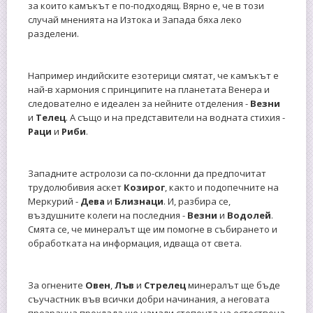
за които камъкът е по-подходящ. Вярно е, че в този
случай мненията на Изтока и Запада бяха леко
разделени.
Например индийските езотерици смятат, че камъкът е
най-в хармония с принципите на планетата Венера и
следователно е идеален за нейните отделения -
Везни
и
Телец
. А също и на представители на водната стихия -
Раци
и
Риби
.
Западните астролози са по-склонни да предпочитат
трудолюбивия аскет
Козирог
, както и подопечните на
Меркурий -
Дева
и
Близнаци
. И, разбира се,
въздушните колеги на последния -
Везни
и
Водолей
.
Смята се, че минералът ще им помогне в събирането и
обработката на информация, идваща от света.
За огнените
Овен
,
Лъв
и
Стрелец
минералът ще бъде
съучастник във всички добри начинания, а неговата
прозрачна прохлада ще намали степента на естествена