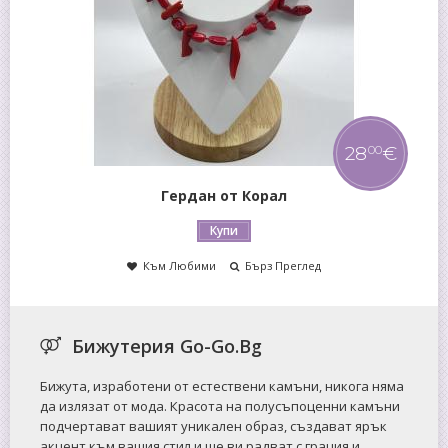
28
€
9
€
00
00
Гривна от Авантюрин
Купи
Към Любими
Бърз Преглед
Бижутерия Go-Go.Bg
Бижута, изработени от естествени камъни, никога няма
да излязат от мода. Красота на полусъпоценни камъни
подчертават вашият уникален образ, създават ярък
акцент към вашия стил и ще ви радват с грация и