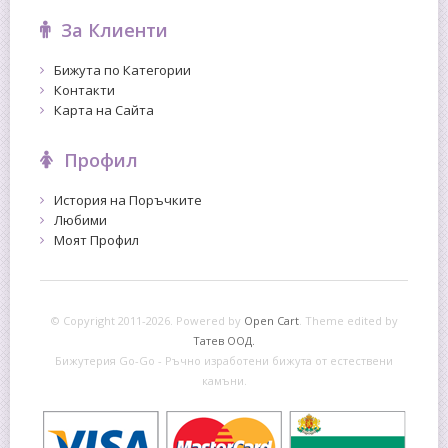
За Клиенти
Бижута по Категории
Контакти
Карта на Сайта
Профил
История на Поръчките
Любими
Моят Профил
© Copyright 2011-2026. Powered by
Open Cart
.
Theme edited by
Татев ООД.
Бижутерия Go-Go - Ръчно изработени бижута от естествени
камъни.