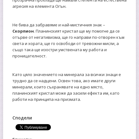
агресия на елемента Огън.
Не бива да забравяме и най-мистичния знак –
Скорпион
. Планинският кристал ще му помогне да се
отърве от негативизма, ще го направи по-отворен към
света и хората, ще го освободи от тревожни мисли, а
също така ще изостри умствената му работа и
проницателност.
Като цяло значението на минерала за всички знаци е
трудно да се надцени. Освен това, ако имате други
минерали, които съхранявате на едно място,
планинският кристал може да засили ефекта им, като
работи на принципа на призмата.
Сподели