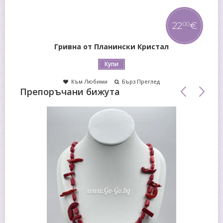
22
€
00
Гривна от Планински Кристал
Купи
Към Любими
Бърз Преглед
Препоръчани бижута