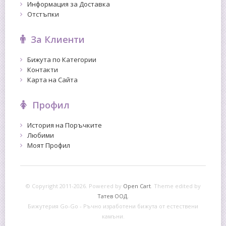
Информация за Доставка
Отстъпки
За Клиенти
Бижута по Категории
Контакти
Карта на Сайта
Профил
История на Поръчките
Любими
Моят Профил
© Copyright 2011-2026. Powered by
Open Cart
.
Theme edited by
Татев ООД.
Бижутерия Go-Go - Ръчно изработени бижута от естествени
камъни.