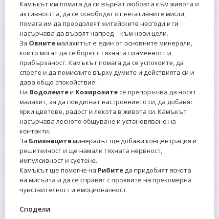
Камъкът им помага да си върнат любовта към живота и
активността, да се освободят от негативните мисли,
помага им да преодолеят житейските несгоди и ги
насърчава да вървят напред – към нови цели.
За
Овните
малахитът е един от основните минерали,
които могат да се борят с тяхната пламенност и
прибързаност. Камъкът помага да се успокоите, да
спрете и да помислите върху думите и действията си и
дава общо спокойствие.
На
Водолеите
и
Козирозите
се препоръчва да носят
малахит, за да повдигнат настроението си, да добавят
ярки цветове, радост и лекота в живота си. Камъкът
насърчава лесното общуване и установяване на
контакти.
За
Близнаците
минералът ще добави концентрация и
решителност и ще намали тяхната нервност,
импулсивност и суетене.
Камъкът ще помогне на
Рибите
да придобият яснота
на мисълта и да се справят с проявите на прекомерна
чувствителност и емоционалност.
Сподели