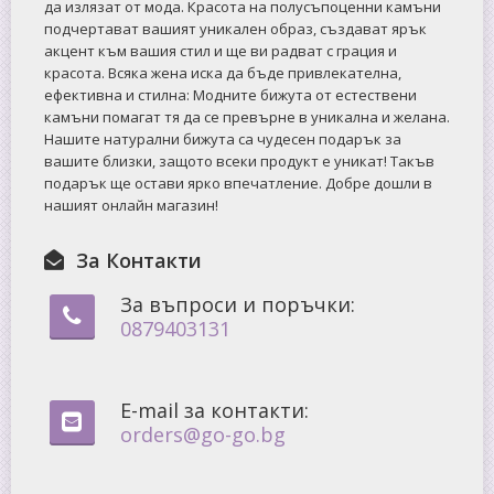
да излязат от мода. Красота на полусъпоценни камъни
подчертават вашият уникален образ, създават ярък
акцент към вашия стил и ще ви радват с грация и
красота. Всяка жена иска да бъде привлекателна,
ефективна и стилна: Mодните бижута от естествени
камъни помагат тя да се превърне в уникална и желана.
Нашите натурални бижута са чудесен подарък за
вашите близки, защото всеки продукт е уникат! Такъв
подарък ще остави ярко впечатление. Добре дошли в
нашият онлайн магазин!
За Контакти
За въпроси и поръчки:
0879403131
E-mail за контакти:
orders@go-go.bg