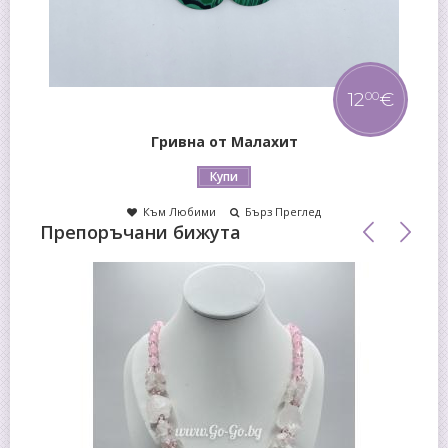
12
€
00
Гривна от Малахит
Купи
Към Любими
Бърз Преглед
Препоръчани бижута