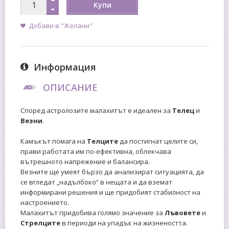
Купи
Добави в "Желани"
Информация
ОПИСАНИЕ
Според астролозите малахитът е идеален за
Телец
и
Везни
.
Камъкът помага на
Телците
да постигнат целите си,
прави работата им по-ефективна, облекчава
вътрешното напрежение и балансира.
Везните ще умеят бързо да анализират ситуацията, да
се вгледат „надълбоко“ в нещата и да вземат
информирани решения и ще придобият стабилност на
настроението.
Малахитът придобива голямо значение за
Лъвовете
и
Стрелците
в периоди на упадък на жизнеността.