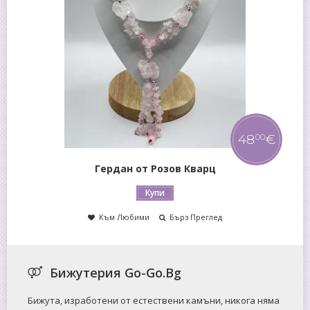
€
85
€
00
Гердан от Ахат
Купи
Към Любими
Бърз Преглед
Бижутерия Go-Go.Bg
Бижута, изработени от естествени камъни, никога няма