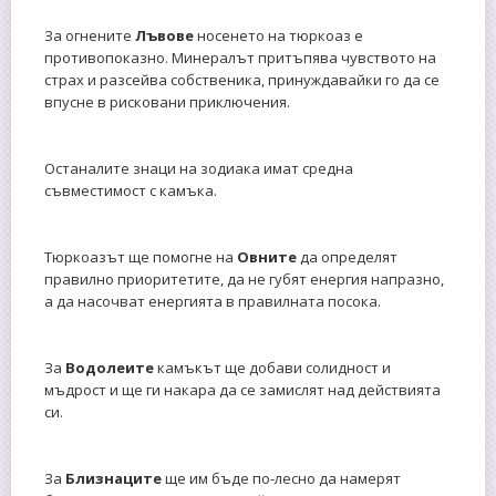
За огнените
Лъвове
носенето на тюркоаз е
противопоказно. Минералът притъпява чувството на
страх и разсейва собственика, принуждавайки го да се
впусне в рисковани приключения.
Останалите знаци на зодиака имат средна
съвместимост с камъка.
Тюркоазът ще помогне на
Овните
да определят
правилно приоритетите, да не губят енергия напразно,
а да насочват енергията в правилната посока.
За
Водолеите
камъкът ще добави солидност и
мъдрост и ще ги накара да се замислят над действията
си.
За
Близнаците
ще им бъде по-лесно да намерят