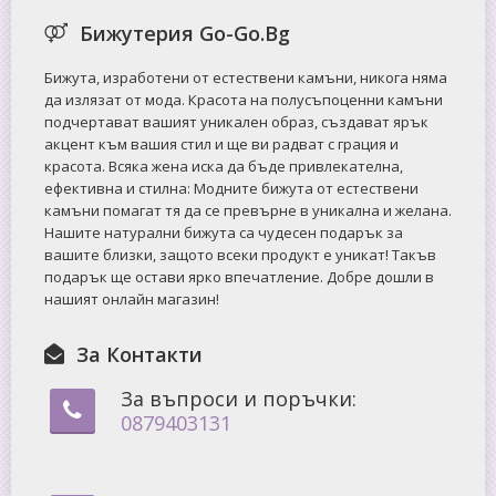
Бижутерия Go-Go.Bg
Бижута, изработени от естествени камъни, никога няма
да излязат от мода. Красота на полусъпоценни камъни
подчертават вашият уникален образ, създават ярък
акцент към вашия стил и ще ви радват с грация и
красота. Всяка жена иска да бъде привлекателна,
ефективна и стилна: Mодните бижута от естествени
камъни помагат тя да се превърне в уникална и желана.
Нашите натурални бижута са чудесен подарък за
вашите близки, защото всеки продукт е уникат! Такъв
подарък ще остави ярко впечатление. Добре дошли в
нашият онлайн магазин!
За Контакти
За въпроси и поръчки:
0879403131