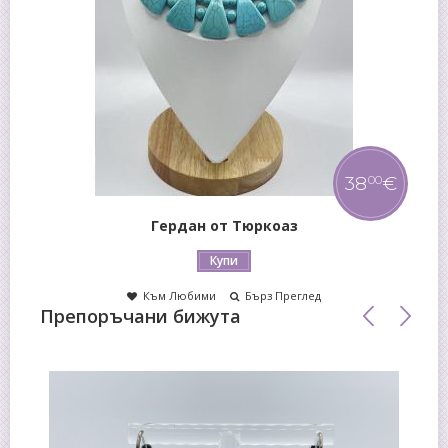
38
€
00
Гердан от Тюркоаз
Купи
Към Любими
Бърз Преглед
Препоръчани бижута