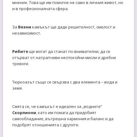
мнение. Това ще им помогне не само в личния живот, но
и в професионалната сфера.
За
Везни
камъкът ще даде решителност, смелост и
независимост.
Рибите
ще могат да станат по-внимателни, да се
отърват от натрапчиви неспокойни мисли и дребни
тревоги.
Тюркоазът също се свързва с два елемента – вода и
земя.
Смята се, че камъкът е идеален за „водните”
Скорпиони
, като им помага да придобият
самообладание, вътрешна хармония и баланс и да
подобрят отношенията с другите.