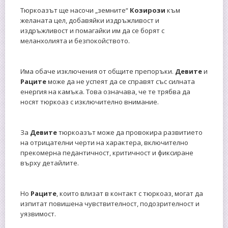
Тюркоазът ще насочи „земните“
Козирози
към
желаната цел, добавяйки издръжливост и
издръжливост и помагайки им да се борят с
меланхолията и безпокойството.
Има обаче изключения от общите препоръки.
Девите
и
Раците
може да не успеят да се справят със силната
енергия на камъка. Това означава, че те трябва да
носят тюркоаз с изключително внимание.
За
Девите
тюркоазът може да провокира развитието
на отрицателни черти на характера, включително
прекомерна педантичност, критичност и фиксиране
върху детайлите.
Но
Раците
, които влизат в контакт с тюркоаз, могат да
изпитат повишена чувствителност, подозрителност и
уязвимост.