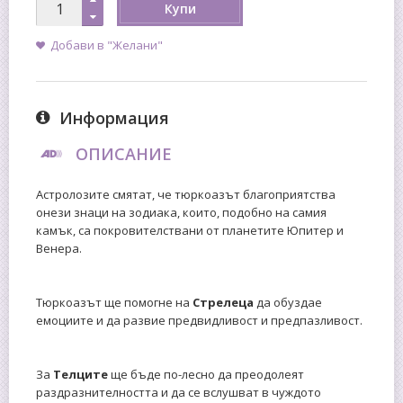
Купи
Добави в "Желани"
Информация
ОПИСАНИЕ
Астролозите смятат, че тюркоазът благоприятства
онези знаци на зодиака, които, подобно на самия
камък, са покровителствани от планетите Юпитер и
Венера.
Тюркоазът ще помогне на
Стрелеца
да обуздае
емоциите и да развие предвидливост и предпазливост.
За
Телците
ще бъде по-лесно да преодолеят
раздразнителността и да се вслушват в чуждото