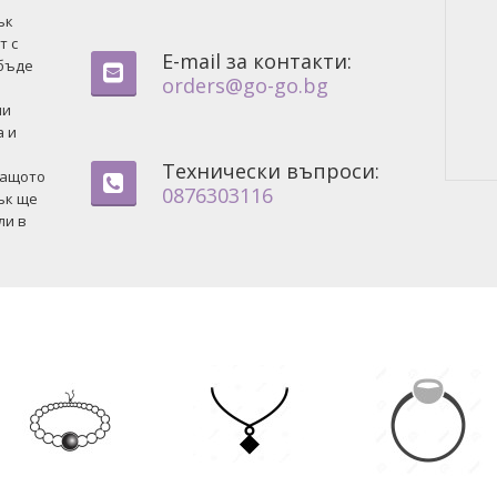
ък
т с
E-mail за контакти:
 бъде
orders@go-go.bg
ни
а и
Технически въпроси:
защото
0876303116
ък ще
ли в