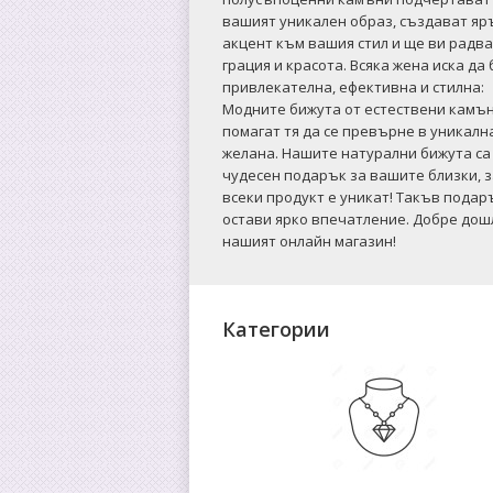
вашият уникален образ, създават яр
акцент към вашия стил и ще ви радва
грация и красота. Всяка жена иска да
привлекателна, ефективна и стилна:
Mодните бижута от естествени камъ
помагат тя да се превърне в уникалн
желана. Нашите натурални бижута са
чудесен подарък за вашите близки, 
всеки продукт е уникат! Такъв подар
остави ярко впечатление. Добре дош
нашият онлайн магазин!
Категории