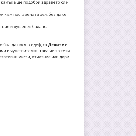
 камъка ще подобри здравето си и
и към поставената цел, без да се
твие и душевен баланс.
рябва да носят седеф, са
Девите
и
ими и чувствителни, така че за тези
гативни мисли, отчаяние или дори