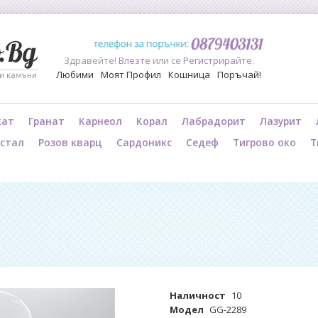
Здравейте!
Влезте
или се
Регистрирайте
.
Любими
Моят Профил
Кошница
Поръчай!
хат
Гранат
Карнеол
Корал
Лабрадорит
Лазурит
истал
Розов кварц
Сардоникс
Седеф
Тигрово око
Т
Наличност
10
Модел
GG-2289