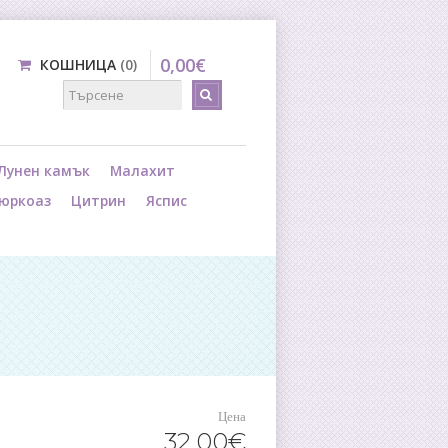
0
,
00
€
КОШНИЦА
0
Лунен камък
Малахит
юркоаз
Цитрин
Яспис
Цена
32
,
00
€