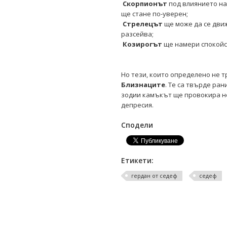
Скорпионът
под влиянието на
ще стане по-уверен;
Стрелецът
ще може да се движ
разсейва;
Козирогът
ще намери спокойс
Но тези, които определено не т
Близнаците
. Те са твърде ран
зодии камъкът ще провокира не
депресия.
Сподели
Етикети:
гердан от седеф
седеф