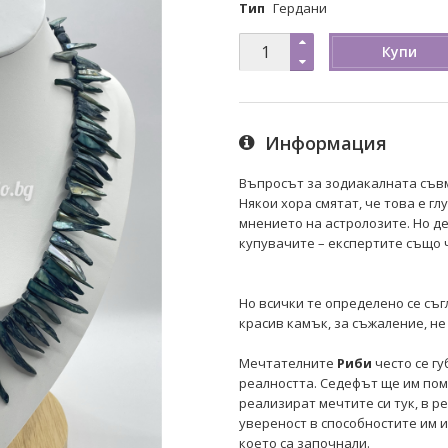
Тип
Гердани
Купи
Информация
Въпросът за зодиакалната съв
Някои хора смятат, че това е гл
мнението на астролозите. Но д
купувачите – експертите също ч
Но всички те определено се съг
красив камък, за съжаление, не
Мечтателните
Риби
често се гу
реалността. Седефът ще им помо
реализират мечтите си тук, в р
увереност в способностите им 
което са започнали.