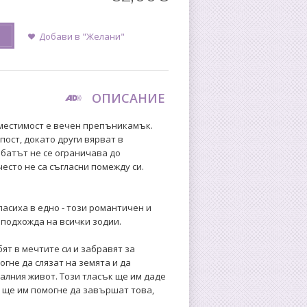
Добави в "Желани"
ОПИСАНИЕ
местимост е вечен препъникамък.
упост, докато други вярват в
ебатът не се ограничава до
есто не са съгласни помежду си.
ласиха в едно - този романтичен и
 подхожда на всички зодии.
бят в мечтите си и забравят за
гне да слязат на земята и да
еалния живот. Този тласък ще им даде
и ще им помогне да завършат това,