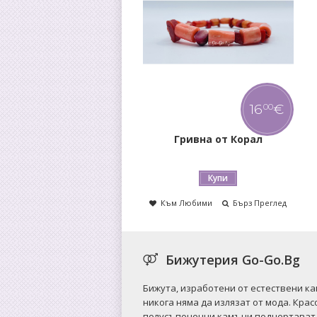
16
€
7
€
00
00
Гривна от Корал
Висулка от Яспис
Купи
Купи
м Любими
Бърз Преглед
Към Любими
Бърз Преглед
Бижутерия Go-Go.Bg
Бижута, изработени от естествени к
никога няма да излязат от мода. Крас
полусъпоценни камъни подчертават