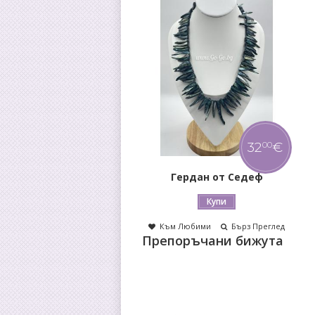
32
€
00
Гердан от Седеф
Купи
Към Любими
Бърз Преглед
Препоръчани бижута