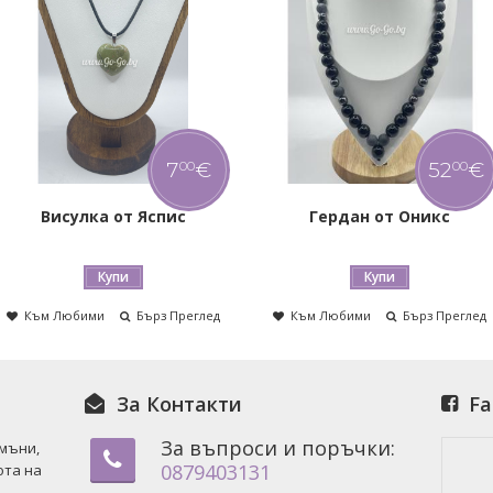
52
€
16
€
00
00
Гердан от Оникс
Гривна от Аметист
Купи
Купи
Към Любими
Бърз Преглед
Към Любими
Бърз Преглед
За Контакти
Fa
За въпроси и поръчки:
амъни,
0879403131
ота на