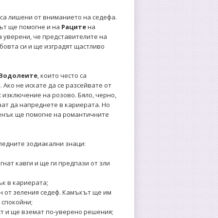
са лишени от вниманието на седефа.
кът ще помогне и на
Раците
на
а уверени, че представителите на
бовта си и ще изградят щастливо
Водолеите
, които често са
 Ако не искате да се разсейвате от
с изключение на розово. Бяло, черно,
нат да напреднете в кариерата. Но
тенък ще помогне на романтичните
ледните зодиакални знаци:
гнат кавги и ще ги предпази от зли
к в кариерата;
н от зеления седеф. Камъкът ще им
 спокойни;
т и ще вземат по-уверено решения;