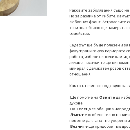
Раковите заболявания също не 
Но за разлика от Рибите, камъ
любовния фронт. Астролозите с
този знак бързо ще намерят лю
семейство.
Седефът ще бъде полезен и за
фокусирани върху кариерата си.
работа, изберете всеки камък, 
лилаво – всички те ще ви помог
минерал с деликатен розов от
отношения.
Камъкът е много подходящ за с
Ще помогне на
Овните
да избе
духове;
На
Телеца
се обещава напредъ
Лъвът
е особено силно повлия
помогне да станат по-уверени и
Везните
ще придобият мъдрос