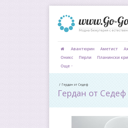
Авантюрин
Аметист
А
Оникс
Перли
Планински кр
Още
Гердан от Седеф
Гердан от Седеф