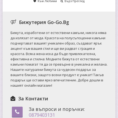
Към Любими
Бърз Преглед
Бижутерия Go-Go.Bg
Бижута, изработени от естествени камъни, никога няма
да излязат от мода. Красота на полусъпоценни камъни
подчертават вашият уникален образ, създават ярък
акцент към вашия стил и ще ви радват с грация и
красота. Всяка жена иска да бъде привлекателна,
ефективна и стилна: Mодните бижута от естествени
камъни помагат тя да се превърне в уникална и желана.
Нашите натурални бижута са чудесен подарък за
вашите близки, защото всеки продукт е уникат! Такъв
подарък ще остави ярко впечатление. Добре дошли в
нашият онлайн магазин!
За Контакти
За въпроси и поръчки:
0879403131