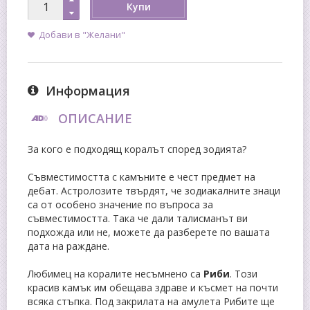
Купи
Добави в "Желани"
Информация
ОПИСАНИЕ
За кого е подходящ коралът според зодията?
Съвместимостта с камъните е чест предмет на
дебат. Астролозите твърдят, че зодиакалните знаци
са от особено значение по въпроса за
съвместимостта. Така че дали талисманът ви
подхожда или не, можете да разберете по вашата
дата на раждане.
Любимец на коралите несъмнено са
Риби
. Този
красив камък им обещава здраве и късмет на почти
всяка стъпка. Под закрилата на амулета Рибите ще