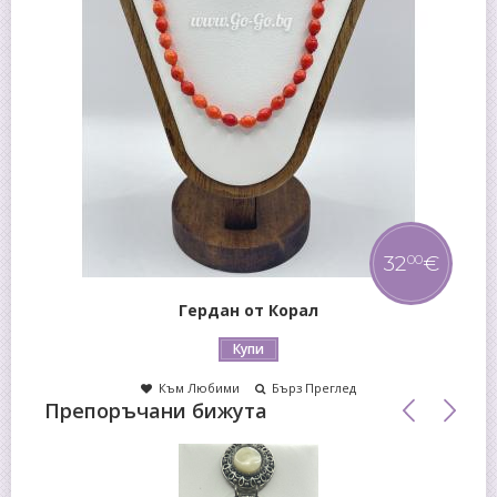
32
€
00
Гердан от Корал
Купи
Към Любими
Бърз Преглед
Препоръчани бижута