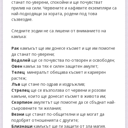
станат по-уверени, спокойни и ще почувстват
прилив на сили. Червените и кафявите екземпляри са
най-подходящи за хората, родени под това
съзвездие.
Следните зодии не са лишени от вниманието на
камъка:
Рак
камъкът ще им донесе късмет и ще им помогне
да станат по-уверени;
Водолей
ще се почувства по-отворен и освободен;
Овен
камък за тях е силен защитен амулет;
Телец
минералът обещава късмет и кариерен
растеж;
Лъв
ще стане по-здрав и издръжлив;
Стрелец
ще се възползва от червени и розови
камъни, които ще донесат късмет в живота им;
Скорпион
амулетът ще помогне да се сбъднат най-
съкровените ти желания;
Везни
ще станат по-общителни и ще могат да
подобрят отношенията с другите;
Близнаци
камъкът ще ги защити
от зла магия.