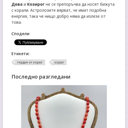
Дева
и
Козирог
не се препоръчва да носят бижута
с корали. Астролозите вярват, че имат подобна
енергия, така че нищо добро няма да излезе от
това.
Сподели
Етикети:
гердан от корал
корал
Последно разгледани