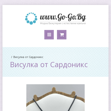
Висулка от Сардоникс
Висулка от Сардоникс