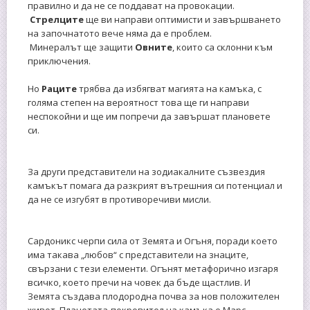
правилно и да не се поддават на провокации.
Стрелците
ще ви направи оптимисти и завършването
на започнатото вече няма да е проблем.
Минералът ще защити
Овните
, които са склонни към
приключения.
Но
Раците
трябва да избягват магията на камъка, с
голяма степен на вероятност това ще ги направи
неспокойни и ще им попречи да завършат плановете
си.
За други представители на зодиакалните съзвездия
камъкът помага да разкрият вътрешния си потенциал и
да не се изгубят в противоречиви мисли.
Сардоникс черпи сила от Земята и Огъня, поради което
има такава „любов“ с представители на знаците,
свързани с тези елементи. Огънят метафорично изгаря
всичко, което пречи на човек да бъде щастлив. И
Земята създава плодородна почва за нов положителен
живот. Планетата-покровител на камъка е Марс.