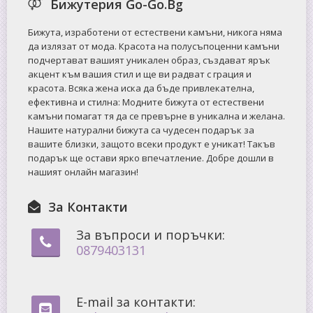
Бижутерия Go-Go.Bg
Бижута, изработени от естествени камъни, никога няма
да излязат от мода. Красота на полусъпоценни камъни
подчертават вашият уникален образ, създават ярък
акцент към вашия стил и ще ви радват с грация и
красота. Всяка жена иска да бъде привлекателна,
ефективна и стилна: Mодните бижута от естествени
камъни помагат тя да се превърне в уникална и желана.
Нашите натурални бижута са чудесен подарък за
вашите близки, защото всеки продукт е уникат! Такъв
подарък ще остави ярко впечатление. Добре дошли в
нашият онлайн магазин!
За Контакти
За въпроси и поръчки:
0879403131
E-mail за контакти: