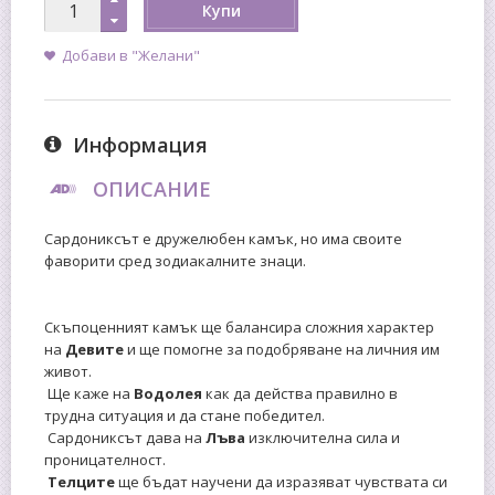
Купи
Добави в "Желани"
Информация
ОПИСАНИЕ
Сардониксът е дружелюбен камък, но има своите
фаворити сред зодиакалните знаци.
Скъпоценният камък ще балансира сложния характер
на
Девите
и ще помогне за подобряване на личния им
живот.
Ще каже на
Водолея
как да действа правилно в
трудна ситуация и да стане победител.
Сардониксът дава на
Лъва
изключителна сила и
проницателност.
Телците
ще бъдат научени да изразяват чувствата си