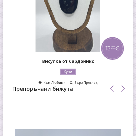
13
€
00
Висулка от Сардоникс
Купи
Към Любими
Бърз Преглед
Препоръчани бижута