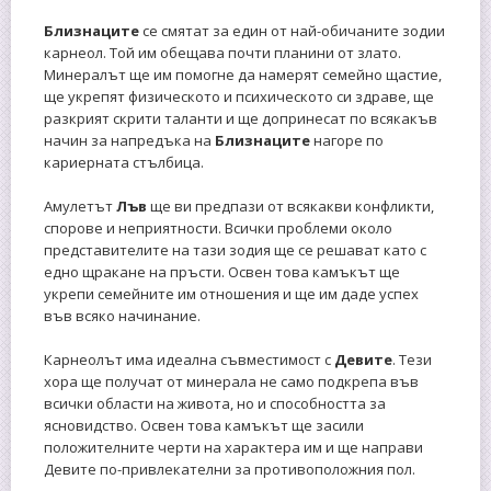
Близнаците
се смятат за един от най-обичаните зодии
карнеол. Той им обещава почти планини от злато.
Минералът ще им помогне да намерят семейно щастие,
ще укрепят физическото и психическото си здраве, ще
разкрият скрити таланти и ще допринесат по всякакъв
начин за напредъка на
Близнаците
нагоре по
кариерната стълбица.
Амулетът
Лъв
ще ви предпази от всякакви конфликти,
спорове и неприятности. Всички проблеми около
представителите на тази зодия ще се решават като с
едно щракане на пръсти. Освен това камъкът ще
укрепи семейните им отношения и ще им даде успех
във всяко начинание.
Карнеолът има идеална съвместимост с
Девите
. Тези
хора ще получат от минерала не само подкрепа във
всички области на живота, но и способността за
ясновидство. Освен това камъкът ще засили
положителните черти на характера им и ще направи
Девите по-привлекателни за противоположния пол.