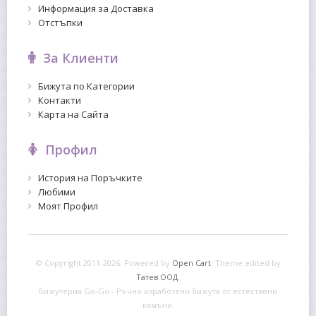
Информация за Доставка
Отстъпки
За Клиенти
Бижута по Категории
Контакти
Карта на Сайта
Профил
История на Поръчките
Любими
Моят Профил
© Copyright 2011-2026. Powered by
Open Cart
.
Theme edited by
Татев ООД.
Бижутерия Go-Go - Ръчно изработени бижута от естествени
камъни.