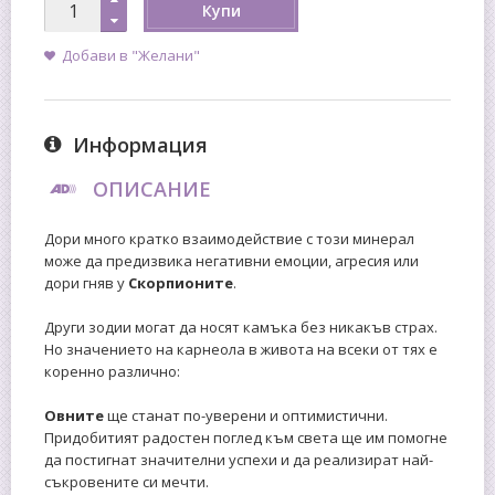
Купи
Добави в "Желани"
Информация
ОПИСАНИЕ
Дори много кратко взаимодействие с този минерал
може да предизвика негативни емоции, агресия или
дори гняв у
Скорпионите
.
Други зодии могат да носят камъка без никакъв страх.
Но значението на карнеола в живота на всеки от тях е
коренно различно:
Овните
ще станат по-уверени и оптимистични.
Придобитият радостен поглед към света ще им помогне
да постигнат значителни успехи и да реализират най-
съкровените си мечти.