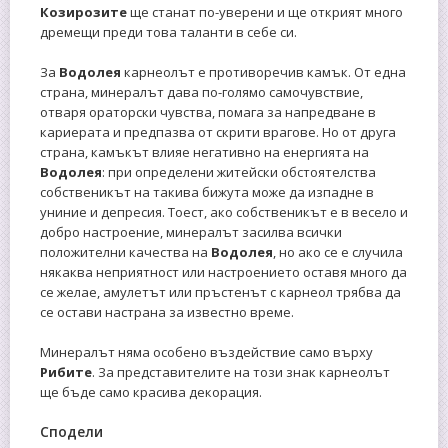
Козирозите
ще станат по-уверени и ще открият много
дремещи преди това таланти в себе си.
За
Водолея
карнеолът е противоречив камък. От една
страна, минералът дава по-голямо самочувствие,
отваря ораторски чувства, помага за напредване в
кариерата и предпазва от скрити врагове. Но от друга
страна, камъкът влияе негативно на енергията на
Водолея
: при определени житейски обстоятелства
собственикът на такива бижута може да изпадне в
униние и депресия. Тоест, ако собственикът е в весело и
добро настроение, минералът засилва всички
положителни качества на
Водолея
, но ако се е случила
някаква неприятност или настроението оставя много да
се желае, амулетът или пръстенът с карнеол трябва да
се остави настрана за известно време.
Минералът няма особено въздействие само върху
Рибите
. За представителите на този знак карнеолът
ще бъде само красива декорация.
Сподели