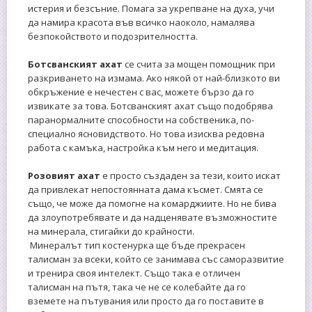
истерия и безсъние. Помага за укрепване на духа, учи
да намира красота във всичко наоколо, намалява
безпокойството и подозрителността.
Ботсванският ахат
се счита за мощен помощник при
разкриването на измама. Ако някой от най-близкото ви
обкръжение е нечестен с вас, можете бързо да го
извикате за това. Ботсванският ахат също подобрява
паранормалните способности на собственика, по-
специално ясновидството. Но това изисква редовна
работа с камъка, настройка към него и медитация.
Розовият ахат
е просто създаден за тези, които искат
да привлекат непостоянната дама късмет. Смята се
също, че може да помогне на комарджиите. Но не бива
да злоупотребявате и да надценявате възможностите
на минерала, стигайки до крайности.
Минералът тип костенурка ще бъде прекрасен
талисман за всеки, който се занимава със саморазвитие
и тренира своя интелект. Също така е отличен
талисман на пътя, така че не се колебайте да го
вземете на пътувания или просто да го поставите в