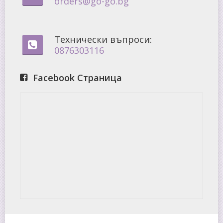
orders@go-go.bg
Технически въпроси:
0876303116
Facebook Страница