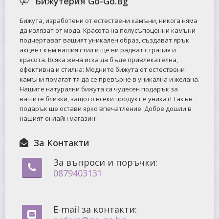
Бижутерия Go-Go.Bg
Бижута, изработени от естествени камъни, никога няма
да излязат от мода. Красота на полусъпоценни камъни
подчертават вашият уникален образ, създават ярък
акцент към вашия стил и ще ви радват с грация и
красота. Всяка жена иска да бъде привлекателна,
ефективна и стилна: Mодните бижута от естествени
камъни помагат тя да се превърне в уникална и желана.
Нашите натурални бижута са чудесен подарък за
вашите близки, защото всеки продукт е уникат! Такъв
подарък ще остави ярко впечатление. Добре дошли в
нашият онлайн магазин!
За Контакти
За въпроси и поръчки:
0879403131
E-mail за контакти: