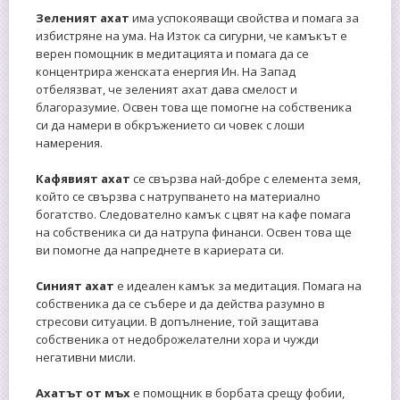
Зеленият ахат
има успокояващи свойства и помага за
избистряне на ума. На Изток са сигурни, че камъкът е
верен помощник в медитацията и помага да се
концентрира женската енергия Ин. На Запад
отбелязват, че зеленият ахат дава смелост и
благоразумие. Освен това ще помогне на собственика
си да намери в обкръжението си човек с лоши
намерения.
Кафявият
ахат
се свързва най-добре с елемента земя,
който се свързва с натрупването на материално
богатство. Следователно камък с цвят на кафе помага
на собственика си да натрупа финанси. Освен това ще
ви помогне да напреднете в кариерата си.
Синият ахат
е идеален камък за медитация. Помага на
собственика да се събере и да действа разумно в
стресови ситуации. В допълнение, той защитава
собственика от недоброжелателни хора и чужди
негативни мисли.
Ахатът от мъх
е помощник в борбата срещу фобии,