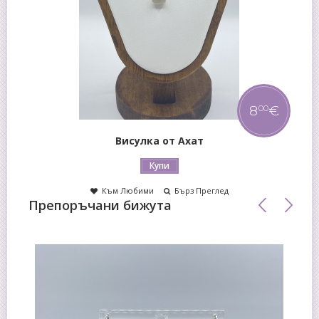
8
€
00
Висулка от Ахат
Купи
Към Любими
Бърз Преглед
Препоръчани бижута