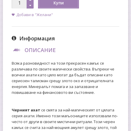
Купи
Добави в "Желани"
Информация
ОПИСАНИЕ
Всяка разновидност на този прекрасен камък се
различава по своите магически свойства. Въпреки че
всички ахати като цяло могат да бъдат описани като
сериозен талисман срещу злото око и отрицателната
енергия. Минералът помага и за запазване и
повишаване на финансовото ви състояние.
Черният ахат
се смята за най-магическият от цялата
серия ахати. Именно този магьосниците използвали по-
често от други в своите мистични ритуали. Този черен
камък се счита за най-мощния амулет срещу злото, той