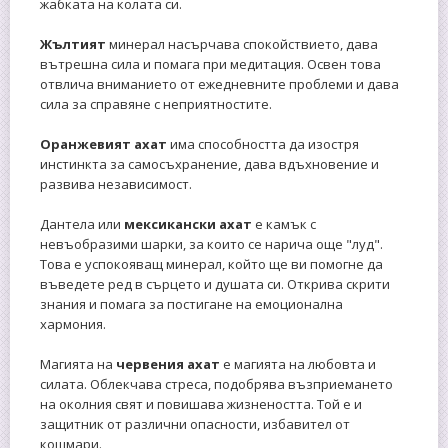
жабката на колата си.
Жълтият
минерал насърчава спокойствието, дава
вътрешна сила и помага при медитация. Освен това
отвлича вниманието от ежедневните проблеми и дава
сила за справяне с неприятностите.
Оранжевият ахат
има способността да изостря
инстинкта за самосъхранение, дава вдъхновение и
развива независимост.
Дантела или
мексикански ахат
е камък с
невъобразими шарки, за които се нарича още "луд".
Това е успокояващ минерал, който ще ви помогне да
въведете ред в сърцето и душата си. Открива скрити
знания и помага за постигане на емоционална
хармония.
Магията на
червения ахат
е магията на любовта и
силата. Облекчава стреса, подобрява възприемането
на околния свят и повишава жизнеността. Той е и
защитник от различни опасности, избавител от
кошмари.