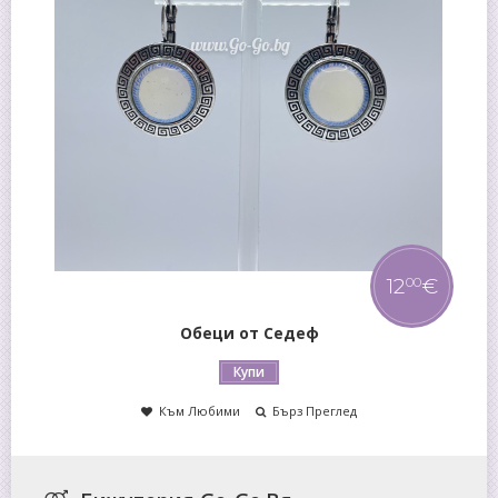
12
€
00
Пръстен от Розов Кварц
Купи
Към Любими
Бърз Преглед