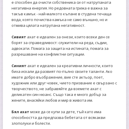
е способен да очисти собственика си от натрупаната
негативна енергия. Но редовната грижа е важна за
такъв камък - най-малкото къпане в студена течаща
вода, която почиства камъка не само външно, но и
отмива цялата натрупана негативност.
Сивият
ахат е идеален за онези, които всеки ден се
борят за справедливост: служители на реда, съдии,
адвокати. Помага за защита на истината, помага за
разрешаване на конфликтни ситуации.
Синият
ахат е идеален за креативни личности, които
биха искали да развият по-пълно своите таланти. Ако
имате добро въображение, вие сте актьор, поет,
художник или друг човек, чието призвание е свързано с
творчеството, не забравяйте да вземете ахат с
деликатен син нюанс. Също така е много добър за
жените, внасяйки любов и мир в живота им.
Бял ахат
може да се купи за дете, тъй като има
способността да предпазва бебетата от всякакви
злополуки и болести.