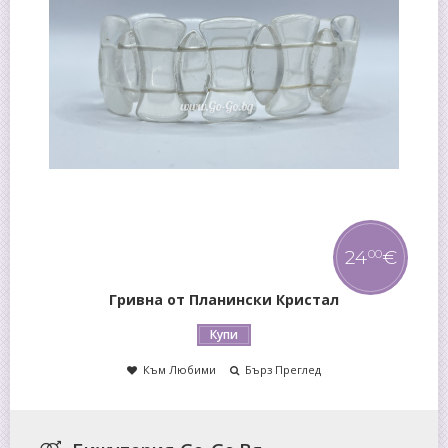
5
€
00
Гривна от Керамика
Купи
Към Любими
Бърз Преглед