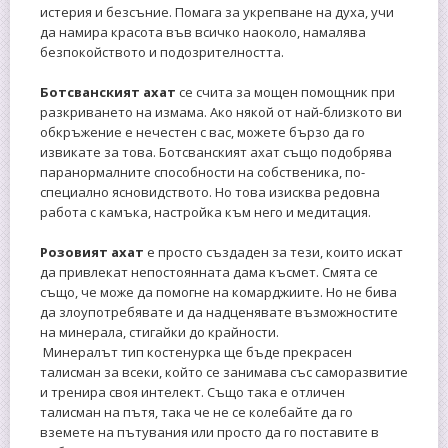
истерия и безсъние. Помага за укрепване на духа, учи
да намира красота във всичко наоколо, намалява
безпокойството и подозрителността.
Ботсванският ахат
се счита за мощен помощник при
разкриването на измама. Ако някой от най-близкото ви
обкръжение е нечестен с вас, можете бързо да го
извикате за това. Ботсванският ахат също подобрява
паранормалните способности на собственика, по-
специално ясновидството. Но това изисква редовна
работа с камъка, настройка към него и медитация.
Розовият ахат
е просто създаден за тези, които искат
да привлекат непостоянната дама късмет. Смята се
също, че може да помогне на комарджиите. Но не бива
да злоупотребявате и да надценявате възможностите
на минерала, стигайки до крайности.
Минералът тип костенурка ще бъде прекрасен
талисман за всеки, който се занимава със саморазвитие
и тренира своя интелект. Също така е отличен
талисман на пътя, така че не се колебайте да го
вземете на пътувания или просто да го поставите в