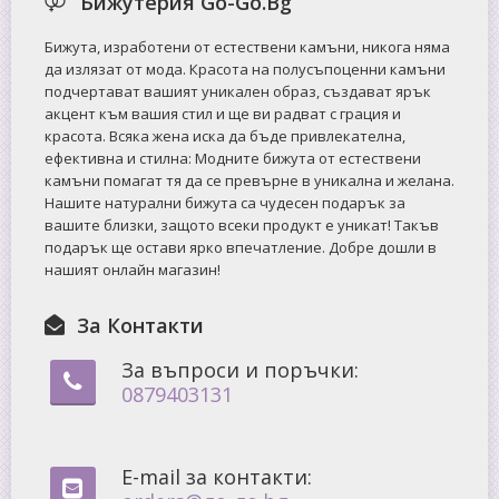
Бижутерия Go-Go.Bg
Бижута, изработени от естествени камъни, никога няма
да излязат от мода. Красота на полусъпоценни камъни
подчертават вашият уникален образ, създават ярък
акцент към вашия стил и ще ви радват с грация и
красота. Всяка жена иска да бъде привлекателна,
ефективна и стилна: Mодните бижута от естествени
камъни помагат тя да се превърне в уникална и желана.
Нашите натурални бижута са чудесен подарък за
вашите близки, защото всеки продукт е уникат! Такъв
подарък ще остави ярко впечатление. Добре дошли в
нашият онлайн магазин!
За Контакти
За въпроси и поръчки:
0879403131
E-mail за контакти: