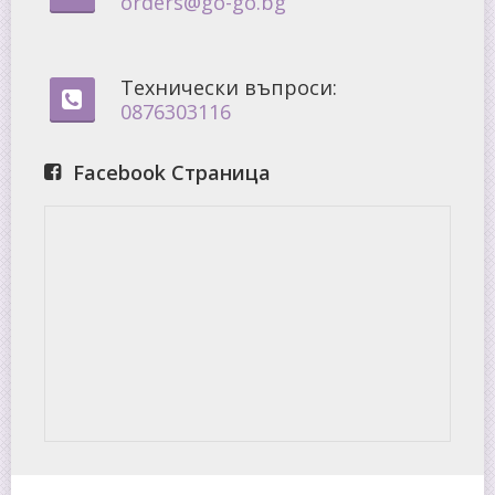
orders@go-go.bg
Технически въпроси:
0876303116
Facebook Страница