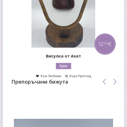
12
€
00
Висулка от Ахат
Купи
Към Любими
Бърз Преглед
Препоръчани бижута