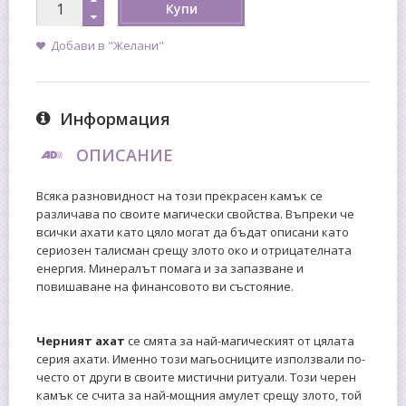
Купи
Добави в "Желани"
Информация
ОПИСАНИЕ
Всяка разновидност на този прекрасен камък се
различава по своите магически свойства. Въпреки че
всички ахати като цяло могат да бъдат описани като
сериозен талисман срещу злото око и отрицателната
енергия. Минералът помага и за запазване и
повишаване на финансовото ви състояние.
Черният ахат
се смята за най-магическият от цялата
серия ахати. Именно този магьосниците използвали по-
често от други в своите мистични ритуали. Този черен
камък се счита за най-мощния амулет срещу злото, той