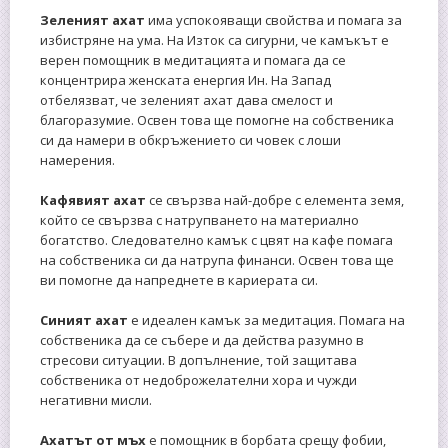
Зеленият ахат
има успокояващи свойства и помага за
избистряне на ума. На Изток са сигурни, че камъкът е
верен помощник в медитацията и помага да се
концентрира женската енергия Ин. На Запад
отбелязват, че зеленият ахат дава смелост и
благоразумие. Освен това ще помогне на собственика
си да намери в обкръжението си човек с лоши
намерения.
Кафявият
ахат
се свързва най-добре с елемента земя,
който се свързва с натрупването на материално
богатство. Следователно камък с цвят на кафе помага
на собственика си да натрупа финанси. Освен това ще
ви помогне да напреднете в кариерата си.
Синият ахат
е идеален камък за медитация. Помага на
собственика да се събере и да действа разумно в
стресови ситуации. В допълнение, той защитава
собственика от недоброжелателни хора и чужди
негативни мисли.
Ахатът от мъх
е помощник в борбата срещу фобии,