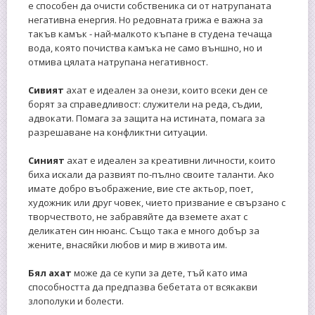
е способен да очисти собственика си от натрупаната
негативна енергия. Но редовната грижа е важна за
такъв камък - най-малкото къпане в студена течаща
вода, която почиства камъка не само външно, но и
отмива цялата натрупана негативност.
Сивият
ахат е идеален за онези, които всеки ден се
борят за справедливост: служители на реда, съдии,
адвокати. Помага за защита на истината, помага за
разрешаване на конфликтни ситуации.
Синият
ахат е идеален за креативни личности, които
биха искали да развият по-пълно своите таланти. Ако
имате добро въображение, вие сте актьор, поет,
художник или друг човек, чието призвание е свързано с
творчеството, не забравяйте да вземете ахат с
деликатен син нюанс. Също така е много добър за
жените, внасяйки любов и мир в живота им.
Бял ахат
може да се купи за дете, тъй като има
способността да предпазва бебетата от всякакви
злополуки и болести.