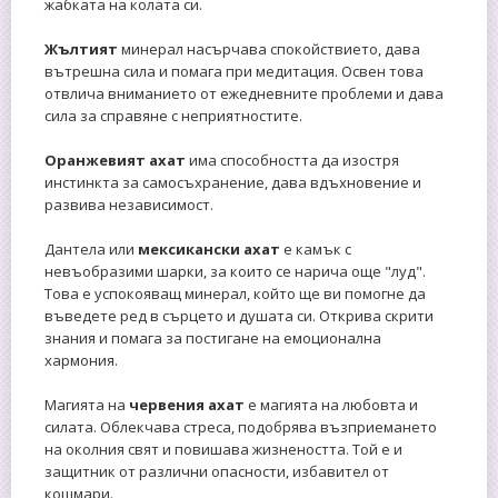
жабката на колата си.
Жълтият
минерал насърчава спокойствието, дава
вътрешна сила и помага при медитация. Освен това
отвлича вниманието от ежедневните проблеми и дава
сила за справяне с неприятностите.
Оранжевият ахат
има способността да изостря
инстинкта за самосъхранение, дава вдъхновение и
развива независимост.
Дантела или
мексикански ахат
е камък с
невъобразими шарки, за които се нарича още "луд".
Това е успокояващ минерал, който ще ви помогне да
въведете ред в сърцето и душата си. Открива скрити
знания и помага за постигане на емоционална
хармония.
Магията на
червения ахат
е магията на любовта и
силата. Облекчава стреса, подобрява възприемането
на околния свят и повишава жизнеността. Той е и
защитник от различни опасности, избавител от
кошмари.