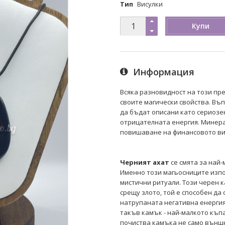
Тип
Висулки
Купи
Информация
Всяка разновидност на този пр
своите магически свойства. Въп
да бъдат описани като сериозе
отрицателната енергия. Минера
повишаване на финансовото ви
Черният ахат
се смята за най-
Именно този магьосниците изпо
мистични ритуали. Този черен 
срещу злото, той е способен да 
натрупаната негативна енергия
такъв камък - най-малкото къп
почиства камъка не само външн