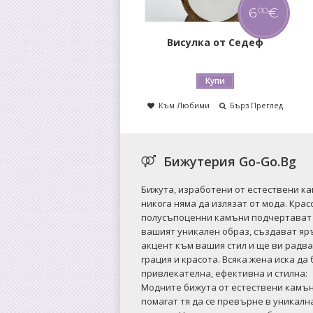
6
€
18
€
00
00
Висулка от Седеф
Гривна от Оникс
Купи
Купи
м Любими
Бърз Преглед
Към Любими
Бърз Преглед
Бижутерия Go-Go.Bg
Бижута, изработени от естествени к
никога няма да излязат от мода. Крас
полусъпоценни камъни подчертават
вашият уникален образ, създават яр
акцент към вашия стил и ще ви радва
грация и красота. Всяка жена иска да
привлекателна, ефективна и стилна:
Mодните бижута от естествени камъ
помагат тя да се превърне в уникалн