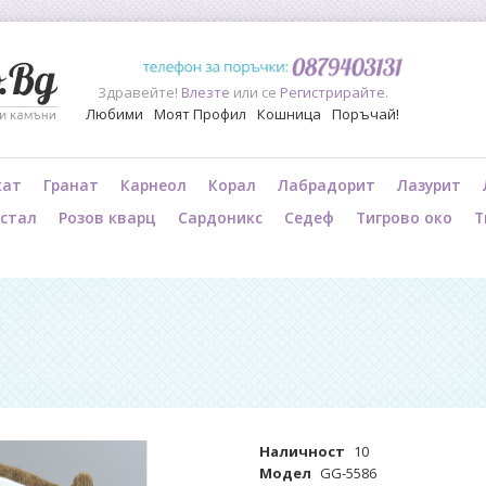
Здравейте!
Влезте
или се
Регистрирайте
.
Любими
Моят Профил
Кошница
Поръчай!
хат
Гранат
Карнеол
Корал
Лабрадорит
Лазурит
истал
Розов кварц
Сардоникс
Седеф
Тигрово око
Т
Наличност
10
Модел
GG-5586