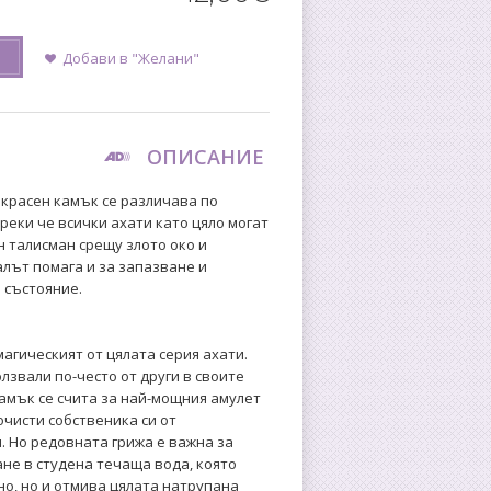
Добави в "Желани"
ОПИСАНИЕ
екрасен камък се различава по
реки че всички ахати като цяло могат
н талисман срещу злото око и
лът помага и за запазване и
 състояние.
магическият от цялата серия ахати.
лзвали по-често от други в своите
камък се счита за най-мощния амулет
очисти собственика си от
. Но редовната грижа е важна за
ане в студена течаща вода, която
о, но и отмива цялата натрупана