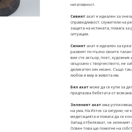
негативност.
Сивият
ахат е идеален за онези
справедливост: служители на ре
защита на истината, помага за
ситуации.
Синият
ахат е идеален за креа
развият по-пълно своите талан
вие сте актьор, поет, художник 
свързано с творчеството, не за
деликатен син нюанс. Също так
любов и мир в живота им.
Бял ахат
може да се купи за де
предпазва бебетата от всякакви
Зеленият ахат
има успокояващ
на ума. На Изток са сигурни, ч
медитацията и помага да се ко
Запад отбелязват, че зеленият 
Освен това ще помогне на собс