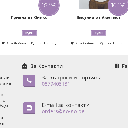
10
€
9
€
00
00
Висулка от Аметист
Пръстен от Сардоникс
Купи
Купи
Към Любими
Бърз Преглед
Към Любими
Бърз Преглед
За Контакти
Fa
За въпроси и поръчки:
амъни,
0879403131
ота на
ък
т с
E-mail за контакти:
 бъде
orders@go-go.bg
ни
а и