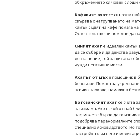
обкръжението си човек с лоши 
Кафявият
ахат
се свързва най
свързва с натрупването на мат
камък с цвят на кафе помага на
Освен това ще ви помогне да н
Синият ахат
е идеален камък з
да се събере и да действа разу
допълнение, той защитава соб
чужди негативни мисли.
Ахатът от мъх
е помощник в б
безсъние. Помага за укрепване 
всичко наоколо, намалява безп
Ботсванският ахат
се счита 
на измама. Ако някой от най-бл
вас, можете бързо да го извика
подобрява паранормалните спос
специално ясновидството. Но т
настройка към него и медитаци