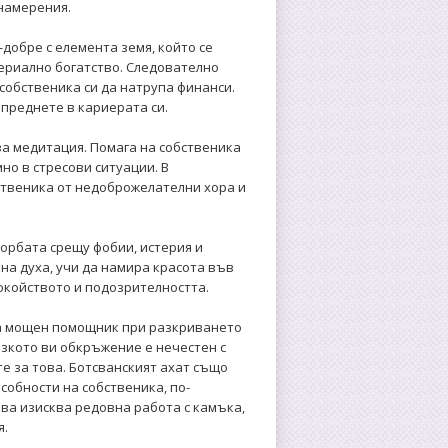
намерения.
-добре с елемента земя, който се
ериално богатство. Следователно
 собственика си да натрупа финанси.
апреднете в кариерата си.
а медитация. Помага на собственика
мно в стресови ситуации. В
ственика от недоброжелателни хора и
орбата срещу фобии, истерия и
на духа, учи да намира красота във
окойството и подозрителността.
за мощен помощник при разкриването
изкото ви обкръжение е нечестен с
те за това. Ботсванският ахат също
обности на собственика, по-
ова изисква редовна работа с камъка,
я.