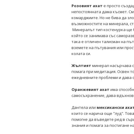
Розовият ахат
е просто създад
непостоянната дама късмет. См
комарджиите. Но не бива да зл
възможностите на минерала, ст
Минералът тип костенурка ще б
който се занимава със самораз
така е отличен талисман на пътя
вземете на пътувания или прост
колата си.
Жълтият
минерал насърчава с
помага при медитация. Освен т
ежедневните проблеми и дава с
Оранжевият ахат
има способн
самосъхранение, дава вдъхнов
Дантела или
мексикански аха
които се нарича още "луд". Тов
помогне да въведете ред в сър
знания и помага за постигане 