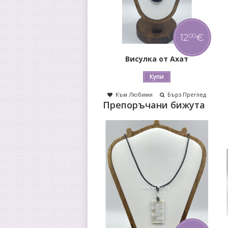
12
€
00
Висулка от Ахат
Купи
Към Любими
Бърз Преглед
Препоръчани бижута