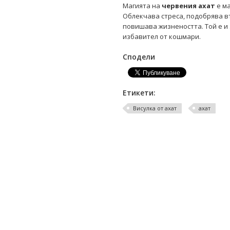
Магията на
червения ахат
е ма
Облекчава стреса, подобрява в
повишава жизнеността. Той е и
избавител от кошмари.
Сподели
Етикети:
Висулка от ахат
ахат