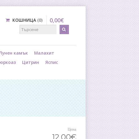
0
,
00
€
КОШНИЦА
0
Лунен камък
Малахит
юркоаз
Цитрин
Яспис
Цена
12
,
00
€