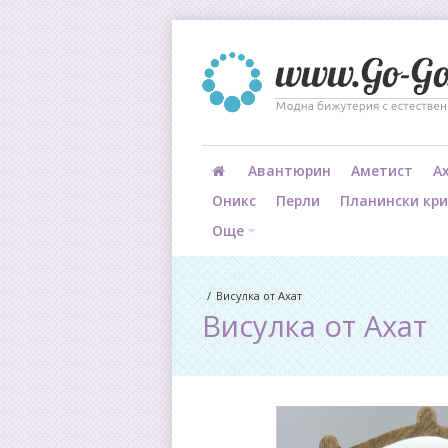
Авантюрин
Аметист
А
Оникс
Перли
Планински кр
Още
Висулка от Ахат
Висулка от Ахат