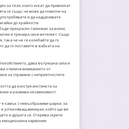
ен за тези, които искат да привлекат
ята се също, че може да помогне на
оупотребявате и да надценявате
игайки до крайности.
ъде прекрасен талисман за всеки,
витие и тренира своя интелект. Също
, така че не се колебайте да го
о да го поставите в жабката на
покойствието, дава вътрешна сила и
ова отвлича вниманието от
ила за справяне с неприятностите.
остта да изостря инстинкта за
ение и развива независимост.
т
е камък с невъобразими шарки, за
а е успокояващ минерал, който ще ви
цето и душата си. Открива скрити
на емоционална хармония.