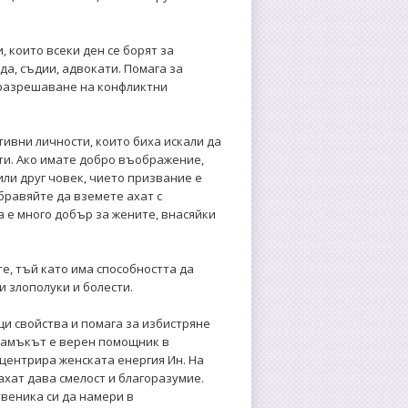
, които всеки ден се борят за
да, съдии, адвокати. Помага за
 разрешаване на конфликтни
тивни личности, които биха искали да
ти. Ако имате добро въображение,
или друг човек, чието призвание е
бравяйте да вземете ахат с
а е много добър за жените, внасяйки
те, тъй като има способността да
 злополуки и болести.
и свойства и помага за избистряне
е камъкът е верен помощник в
нцентрира женската енергия Ин. На
ахат дава смелост и благоразумие.
твеника си да намери в